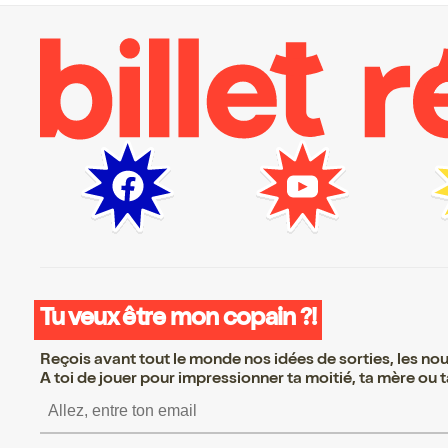
Tu veux être mon copain ?!
Reçois avant tout le monde nos idées de sorties, les nouv
A toi de jouer pour impressionner ta moitié, ta mère ou ta
S’inscrire S’inscrire S