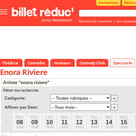
Invitations
Réduc
Bouton
menu
Sortez Maintenant!
principale
Recherche avancée
|
Les nouvea
Théâtre
Comédie
Humour
Comedy Club
Spectacle
Enora Riviere
Artiste "enora riviere"
Filtrer ma recherche
Catégorie:
Affiner par Date:
Sam.
Dim.
Lun.
Mar.
Mer.
Jeu.
Ven.
Sam.
«
08
09
10
11
12
13
14
15
Août
Août
Août
Août
Août
Août
Août
Août