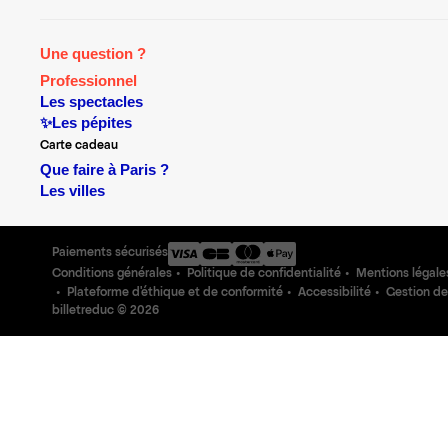
Une question ?
Professionnel
Les spectacles
✨Les pépites
Carte cadeau
Que faire à Paris ?
Les villes
Paiements sécurisés
Conditions générales
Politique de confidentialité
Mentions légale
Plateforme d'éthique et de conformité
Accessibilité
Gestion de
billetreduc ©
2026