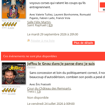
voyous corses qui ratent les coups qu'ils
entreprennent.
v
Avec Valerie Tulliez, Laurent Bonhomme, Romuald
Pajares, Fabien Larbi, Franck Vola
Note internautes:
Salle Félix Martin
,
Saint Raphaël (
83
)
avec
3 avis
Le mardi 29 septembre 2026 à 20h30
Ajouter à ma liste
Ces évènements ne sont plus disponibles
Jeffou le Gnou dans Je panse donc je suis
Humour
Sans concession et loin du politiquement correct, il n
beaucoup d'autodérision, combien son poids a pesé da
Avec Éric Fraticelli
Note internautes:
Cour du Château des Remparts
,
Trets (
13
)
avec
23 avis
Non disponible
Le vendredi 24 juillet 2026 à 00h00