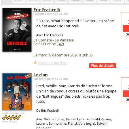
Août
Août
Août
Août
Août
Août
Août
Août
Eric Fraticelli
Humour
à partir de 12 ans
" 30 ans, What happened ? " Un seul-en-scène
de / et avec Éric Fraticceli
v
Avec Éric Fraticceli
La Comète - Le Panassa
,
Saint Etienne (
42
)
Le mardi 8 décembre 2026 à 20h30
Ajouter à ma liste
Le clan
Théâtre
à partir de 12 ans
Fred, Achille, Max, Francis dit "Belette" forme
un clan de voyous corses ou plutôt une équipe
de "Baltringues" des pieds nickelés pas trop
v
futés
De Eric Fraticelli
Note internautes:
Avec Valerie Tulliez, Fabien Larbi, Romuald Pajares,
avec
3 avis
Laurent Bonhomme, Franck Vola (regie), Sylvain
Houplont