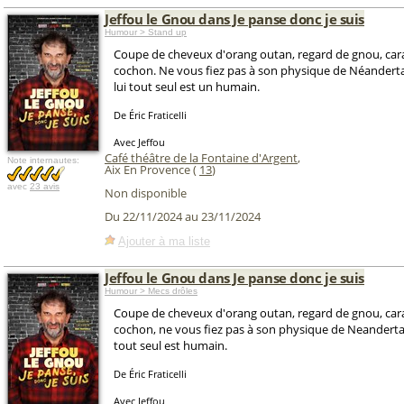
Jeffou le Gnou dans Je panse donc je suis
Humour > Stand up
Coupe de cheveux d'orang outan, regard de gnou, car
cochon. Ne vous fiez pas à son physique de Néandertal
lui tout seul est un humain.
De Éric Fraticelli
Avec Jeffou
Café théâtre de la Fontaine d'Argent
,
Note internautes:
Aix En Provence (
13
)
avec
23 avis
Non disponible
Du 22/11/2024 au 23/11/2024
Ajouter à ma liste
Jeffou le Gnou dans Je panse donc je suis
Humour > Mecs drôles
Coupe de cheveux d'orang outan, regard de gnou, car
cochon, ne vous fiez pas à son physique de Neandertal,
tout seul est humain.
De Éric Fraticelli
Avec Jeffou