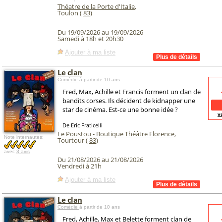
Théatre de la Porte d'Italie
,
Toulon (
83
)
Du 19/09/2026 au 19/09/2026
Samedi à 18h et 20h30
Ajouter à ma liste
Le clan
Comédie
à partir de 10 ans
Fred, Max, Achille et Francis forment un clan de
bandits corses. Ils décident de kidnapper une
star de cinéma. Est-ce une bonne idée ?
v
De Eric Fraticelli
Le Poustou - Boutique Théâtre Florence
,
Note internautes:
Tourtour (
83
)
avec
3 avis
Du 21/08/2026 au 21/08/2026
Vendredi à 21h
Ajouter à ma liste
Le clan
Comédie
à partir de 10 ans
Fred, Achille, Max et Belette forment clan de