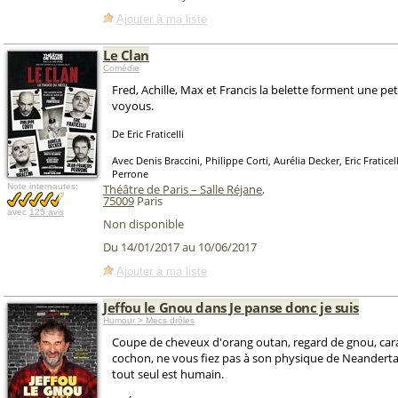
Ajouter à ma liste
Le Clan
Comédie
Fred, Achille, Max et Francis la belette forment une pe
voyous.
De Eric Fraticelli
Avec Denis Braccini, Philippe Corti, Aurélia Decker, Eric Fraticel
Perrone
Note internautes:
Théâtre de Paris – Salle Réjane
,
75009
Paris
avec
125 avis
Non disponible
Du 14/01/2017 au 10/06/2017
Ajouter à ma liste
Jeffou le Gnou dans Je panse donc je suis
Humour > Mecs drôles
Coupe de cheveux d'orang outan, regard de gnou, car
cochon, ne vous fiez pas à son physique de Neandertal,
tout seul est humain.