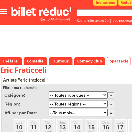
Invitations
Réduc
Bouton
menu
Sortez Maintenant!
principale
Recherche avancée
|
Les nouvea
Théâtre
Comédie
Humour
Comedy Club
Spectacle
Eric Fraticceli
Artiste "eric fraticceli"
Filtrer ma recherche
Catégorie:
Région:
Affiner par Date:
Lun.
Mar.
Mer.
Jeu.
Ven.
Sam.
Dim.
Lun.
«
10
11
12
13
14
15
16
17