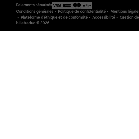
Paiements sécurisés
Conditions générales
Politique de confidentialité
Mentions légale
Plateforme d'éthique et de conformité
Accessibilité
Gestion de
billetreduc ©
2026