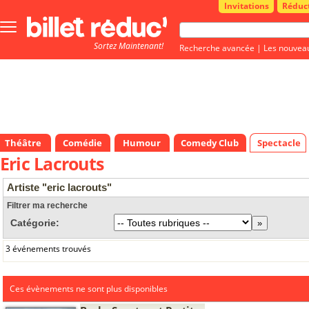
Invitations
Réduc
Bouton
menu
Sortez Maintenant!
principale
Recherche avancée
|
Les nouvea
Théâtre
Comédie
Humour
Comedy Club
Spectacle
Eric Lacrouts
Artiste "eric lacrouts"
Filtrer ma recherche
Catégorie:
3 événements trouvés
Ces évènements ne sont plus disponibles