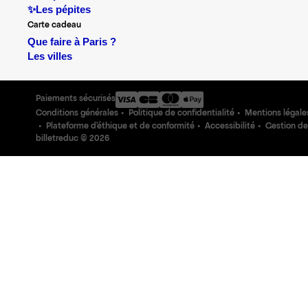
✨Les pépites
Carte cadeau
Que faire à Paris ?
Les villes
Paiements sécurisés
Conditions générales
Politique de confidentialité
Mentions légale
Plateforme d'éthique et de conformité
Accessibilité
Gestion de
billetreduc ©
2026