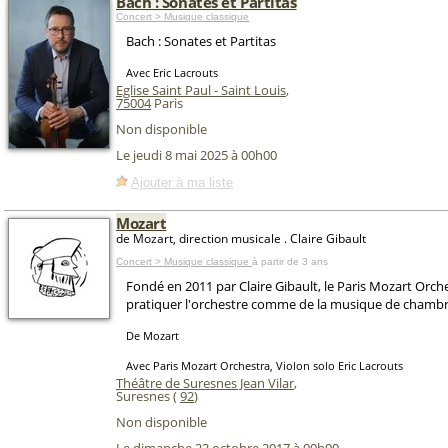
Bach : Sonates et Partitas
Concert > Musique classique
Bach : Sonates et Partitas
Avec Eric Lacrouts
Eglise Saint Paul - Saint Louis
,
75004
Paris
Non disponible
Le jeudi 8 mai 2025 à 00h00
Ajouter à ma liste
Mozart
de Mozart, direction musicale . Claire Gibault
Concert > Musique classique
à partir de 3 ans
Fondé en 2011 par Claire Gibault, le Paris Mozart Orc
pratiquer l'orchestre comme de la musique de chambr
De Mozart
Avec Paris Mozart Orchestra, Violon solo Eric Lacrouts
Théâtre de Suresnes Jean Vilar
,
Suresnes (
92
)
Non disponible