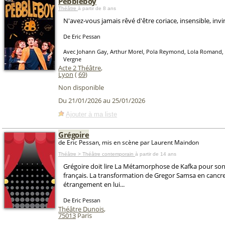
Pebbleboy
Théâtre
à partir de 8 ans
N'avez-vous jamais rêvé d'être coriace, insensible, invi
De Eric Pessan
Avec Johann Gay, Arthur Morel, Pola Reymond, Lola Romand, 
Vergne
Acte 2 Théâtre
,
Lyon
(
69
)
Non disponible
Du 21/01/2026 au 25/01/2026
Ajouter à ma liste
Grégoire
de Eric Pessan, mis en scène par Laurent Maindon
Théâtre > Théâtre contemporain
à partir de 14 ans
Grégoire doit lire La Métamorphose de Kafka pour son
français. La transformation de Gregor Samsa en cancr
étrangement en lui...
De Eric Pessan
Théâtre Dunois
,
75013
Paris