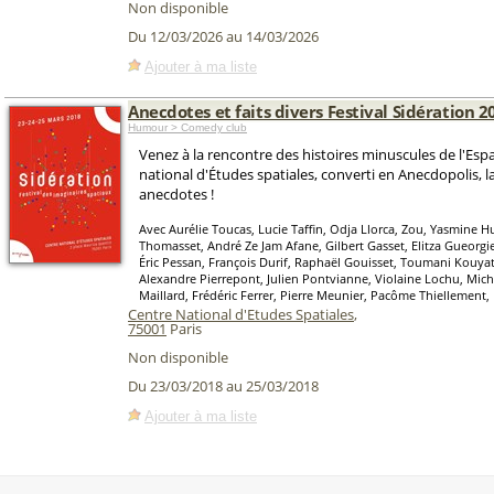
Non disponible
Du 12/03/2026 au 14/03/2026
Ajouter à ma liste
Anecdotes et faits divers Festival Sidération 2
Humour > Comedy club
Venez à la rencontre des histoires minuscules de l'Esp
national d'Études spatiales, converti en Anecdopolis, l
anecdotes !
Avec Aurélie Toucas, Lucie Taffin, Odja Llorca, Zou, Yasmine 
Thomasset, André Ze Jam Afane, Gilbert Gasset, Elitza Gueorgiev
Éric Pessan, François Durif, Raphaël Gouisset, Toumani Kouyat
Alexandre Pierrepont, Julien Pontvianne, Violaine Lochu, Miche
Maillard, Frédéric Ferrer, Pierre Meunier, Pacôme Thiellement
Centre National d'Etudes Spatiales
,
75001
Paris
Non disponible
Du 23/03/2018 au 25/03/2018
Ajouter à ma liste