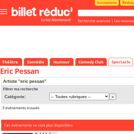
Invitations
Réduc
Bouton
menu
Sortez Maintenant!
principale
Recherche avancée
|
Les nouvea
Théâtre
Comédie
Humour
Comedy Club
Spectacle
Eric Pessan
Artiste "eric pessan"
Filtrer ma recherche
Catégorie:
3 événements trouvés
Ces évènements ne sont plus disponibles