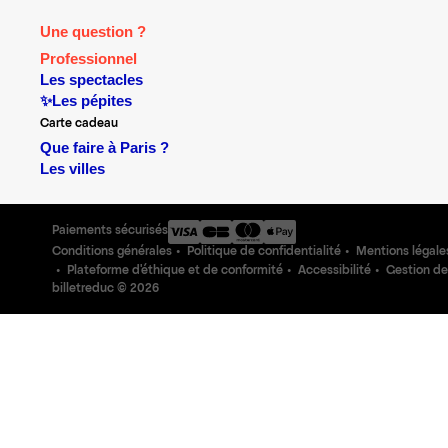
Une question ?
Professionnel
Les spectacles
✨Les pépites
Carte cadeau
Que faire à Paris ?
Les villes
Paiements sécurisés
Conditions générales
Politique de confidentialité
Mentions légale
Plateforme d'éthique et de conformité
Accessibilité
Gestion de
billetreduc ©
2026