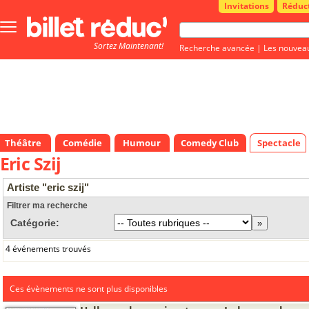
Invitations
Réduc
Bouton
menu
Sortez Maintenant!
principale
Recherche avancée
|
Les nouvea
Théâtre
Comédie
Humour
Comedy Club
Spectacle
Eric Szij
Artiste "eric szij"
Filtrer ma recherche
Catégorie:
4 événements trouvés
Ces évènements ne sont plus disponibles