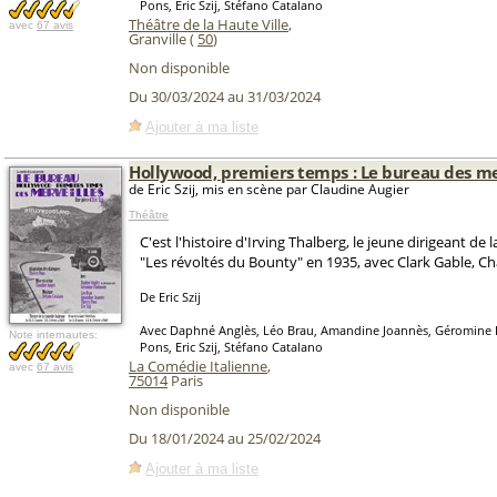
Pons, Eric Szij, Stéfano Catalano
Théâtre de la Haute Ville
,
avec
67 avis
Granville (
50
)
Non disponible
Du 30/03/2024 au 31/03/2024
Ajouter à ma liste
Hollywood, premiers temps : Le bureau des me
de Eric Szij, mis en scène par Claudine Augier
Théâtre
C'est l'histoire d'Irving Thalberg, le jeune dirigeant de
"Les révoltés du Bounty" en 1935, avec Clark Gable, C
De Eric Szij
Avec Daphné Anglès, Léo Brau, Amandine Joannès, Géromine F
Note internautes:
Pons, Eric Szij, Stéfano Catalano
La Comédie Italienne
,
avec
67 avis
75014
Paris
Non disponible
Du 18/01/2024 au 25/02/2024
Ajouter à ma liste