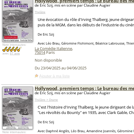
Hollywood, premiers temps : Le bureau des me
de Eric Szij, mis en scène par Claudine Augier
Théâtre
Une évocation du rôle d'Irving Thalberg, jeune dirigeant
puis de la MGM, dans les débuts de l'industrie du cin
De Eric Szij
Avec Léo Brau, Géromine Flohimont, Béatrice Labrousse, Thierry
Note internautes:
La Comédie Italienne
,
75014
Paris
avec
67 avis
Non disponible
Du 23/04/2025 au 04/06/2025
Ajouter à ma liste
Hollywood, premiers temps : Le bureau des me
de Eric Szij, mis en scène par Claudine Augier
Théâtre > Drame
C'est l'histoire d'Irving Thalberg, le jeune dirigeant de
"Les révoltés du Bounty" en 1935, avec Clark Gable, C
De Eric Szij
Avec Daphné Anglès, Léo Brau, Amandine Joannès, Géromine F
Note internautes: