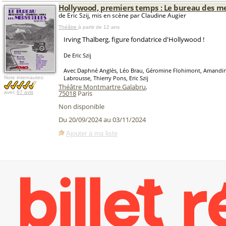
Hollywood, premiers temps : Le bureau des me
de Eric Szij, mis en scène par Claudine Augier
Théâtre
à partir de 12 ans
Irving Thalberg, figure fondatrice d'Hollywood !
De Eric Szij
Avec Daphné Anglès, Léo Brau, Géromine Flohimont, Amandine
Labrousse, Thierry Pons, Eric Szij
Note internautes:
Théâtre Montmartre Galabru
,
75018
Paris
avec
67 avis
Non disponible
Du 20/09/2024 au 03/11/2024
Ajouter à ma liste