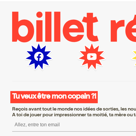
Tu veux être mon copain ?!
Reçois avant tout le monde nos idées de sorties, les nouv
A toi de jouer pour impressionner ta moitié, ta mère ou ta
S’inscrire S’inscrire S’