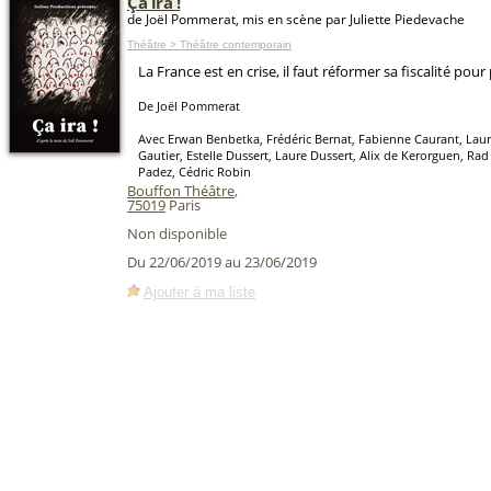
Ça ira !
de Joël Pommerat, mis en scène par Juliette Piedevache
Théâtre > Théâtre contemporain
La France est en crise, il faut réformer sa fiscalité pour 
De Joël Pommerat
Avec Erwan Benbetka, Frédéric Bernat, Fabienne Caurant, Laur
Gautier, Estelle Dussert, Laure Dussert, Alix de Kerorguen, R
Padez, Cédric Robin
Bouffon Théâtre
,
75019
Paris
Non disponible
Du 22/06/2019 au 23/06/2019
Ajouter à ma liste