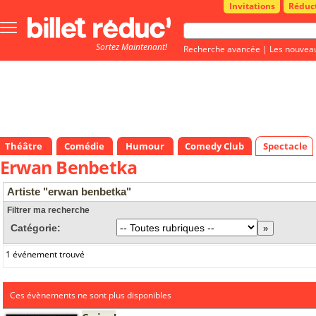
Invitations
Réduc
Bouton
menu
Sortez Maintenant!
principale
Recherche avancée
|
Les nouvea
Théâtre
Comédie
Humour
Comedy Club
Spectacle
Erwan Benbetka
Artiste "erwan benbetka"
Filtrer ma recherche
Catégorie:
1 événement trouvé
Ces évènements ne sont plus disponibles