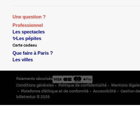
Une question ?
Professionnel
Les spectacles
✨Les pépites
Carte cadeau
Que faire à Paris ?
Les villes
Paiements sécurisés
Conditions générales
Politique de confidentialité
Mentions légale
Plateforme d'éthique et de conformité
Accessibilité
Gestion de
billetreduc ©
2026