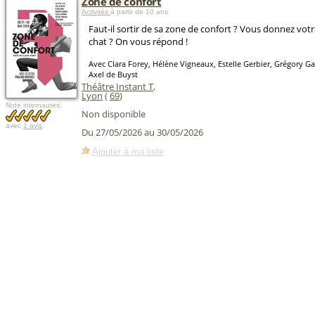
Zone de confort
Activités
à partir de 10 ans
Faut-il sortir de sa zone de confort ? Vous donnez vo
chat ? On vous répond !
Avec Clara Forey, Hélène Vigneaux, Estelle Gerbier, Grégory Ga
Axel de Buyst
Théâtre Instant T
,
Lyon
(
69
)
Note internautes:
Non disponible
avec
1 avis
Du 27/05/2026 au 30/05/2026
Ajouter à ma liste