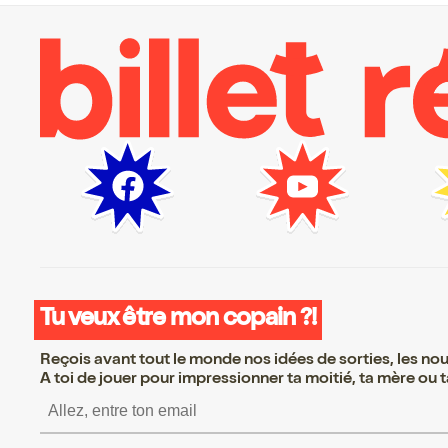
Tu veux être mon copain ?!
Reçois avant tout le monde nos idées de sorties, les nouv
A toi de jouer pour impressionner ta moitié, ta mère ou ta
S’inscrire S’inscrire S