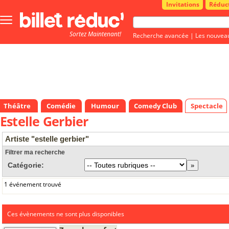
Invitations
Réduc
Bouton
menu
Sortez Maintenant!
principale
Recherche avancée
|
Les nouvea
Théâtre
Comédie
Humour
Comedy Club
Spectacle
Estelle Gerbier
Artiste "estelle gerbier"
Filtrer ma recherche
Catégorie:
1 événement trouvé
Ces évènements ne sont plus disponibles