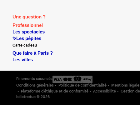
Une question ?
Professionnel
Les spectacles
✨Les pépites
Carte cadeau
Que faire à Paris ?
Les villes
Paiements sécurisés
Conditions générales
Politique de confidentialité
Mentions légale
Plateforme d'éthique et de conformité
Accessibilité
Gestion de
billetreduc ©
2026