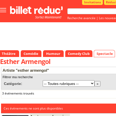
Invitations
Réduc
Bouton
menu
Sortez Maintenant!
principale
Recherche avancée
|
Les nouvea
Théâtre
Comédie
Humour
Comedy Club
Spectacle
Esther Armengol
Artiste "esther armengol"
Filtrer ma recherche
Catégorie:
3 événements trouvés
Ces évènements ne sont plus disponibles