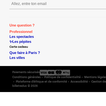
S’inscrire S’inscrire S’insc
Une question ?
Professionnel
Les spectacles
✨Les pépites
Carte cadeau
Que faire à Paris ?
Les villes
Paiements sécurisés
Conditions générales
Politique de confidentialité
Mentions légale
Plateforme d'éthique et de conformité
Accessibilité
Gestion de
billetreduc ©
2026