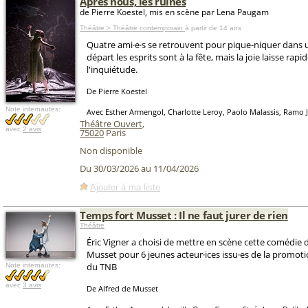
Après nous, les ruines
de Pierre Koestel, mis en scène par Lena Paugam
Théâtre > Théâtre contemporain
à partir de 14 ans
Quatre ami·e·s se retrouvent pour pique-niquer dans 
départ les esprits sont à la fête, mais la joie laisse rap
l'inquiétude.
De Pierre Koestel
Note internautes:
Avec Esther Armengol, Charlotte Leroy, Paolo Malassis, Ramo J
Théâtre Ouvert
,
avec
2 avis
75020
Paris
Non disponible
Du 30/03/2026 au 11/04/2026
Ajouter à ma liste
Temps fort Musset : Il ne faut jurer de rien
Théâtre
Éric Vigner a choisi de mettre en scène cette comédie d
Musset pour 6 jeunes acteur·ices issu·es de la promoti
du TNB
Note internautes:
avec
3 avis
De Alfred de Musset