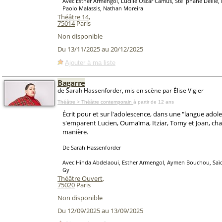
Avec Esther Armengol, Lucille Oscar Camus, Ste´phane Delile, 
Paolo Malassis, Nathan Moreira
Théâtre 14
,
75014
Paris
Non disponible
Du 13/11/2025 au 20/12/2025
Ajouter à ma liste
Bagarre
de Sarah Hassenforder, mis en scène par Élise Vigier
Théâtre > Théâtre contemporain
à partir de 12 ans
Écrit pour et sur l'adolescence, dans une "langue adol
s'emparent Lucien, Oumaïma, Itziar, Tomy et Joan, cha
manière.
De Sarah Hassenforder
Avec Hinda Abdelaoui, Esther Armengol, Aymen Bouchou, Sa
Gy
Théâtre Ouvert
,
75020
Paris
Non disponible
Du 12/09/2025 au 13/09/2025