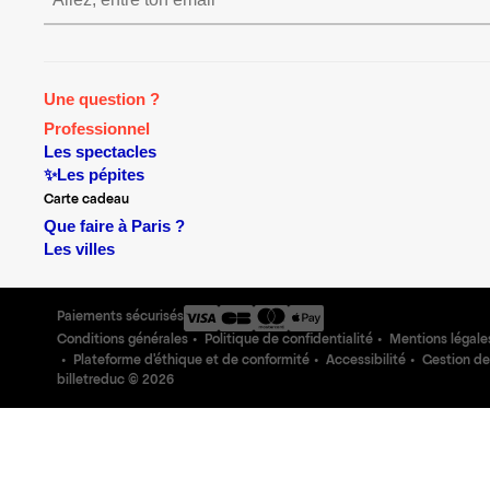
S’inscrire S’inscrire S’in
Une question ?
Professionnel
Les spectacles
✨Les pépites
Carte cadeau
Que faire à Paris ?
Les villes
Paiements sécurisés
Conditions générales
Politique de confidentialité
Mentions légale
Plateforme d'éthique et de conformité
Accessibilité
Gestion de
billetreduc ©
2026