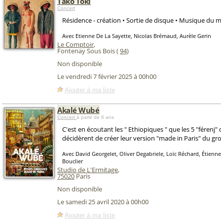
Tako Toki
Concert
Résidence - création • Sortie de disque • Musique du 
Avec Etienne De La Sayette, Nicolas Brémaud, Aurèle Gerin
Le Comptoir
,
Fontenay Sous Bois (
94
)
Non disponible
Le vendredi 7 février 2025 à 00h00
Ajouter à ma liste
Akalé Wubé
Concert
à partir de 6 ans
C'est en écoutant les " Ethiopiques " que les 5 "férenj
décidèrent de créer leur version "made in Paris" du gr
Avec David Georgelet, Oliver Degabriele, Loïc Réchard, Étienne
Bouclier
Studio de L'Ermitage
,
75020
Paris
Non disponible
Le samedi 25 avril 2020 à 00h00
Ajouter à ma liste