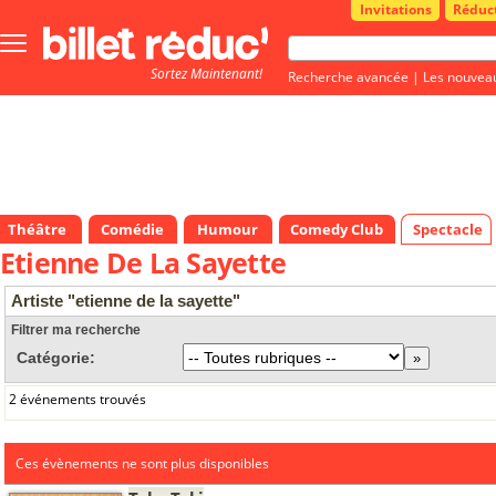
Invitations
Réduc
Bouton
menu
Sortez Maintenant!
principale
Recherche avancée
|
Les nouvea
Théâtre
Comédie
Humour
Comedy Club
Spectacle
Etienne De La Sayette
Artiste "etienne de la sayette"
Filtrer ma recherche
Catégorie:
2 événements trouvés
Ces évènements ne sont plus disponibles