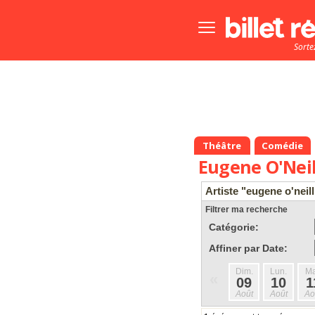
Bouton
menu
Sorte
principale
Théâtre
Comédie
Eugene O'Neil
Artiste "eugene o'neill
Filtrer ma recherche
Catégorie:
Affiner par Date:
Dim.
Lun.
Ma
«
09
10
1
Août
Août
Ao