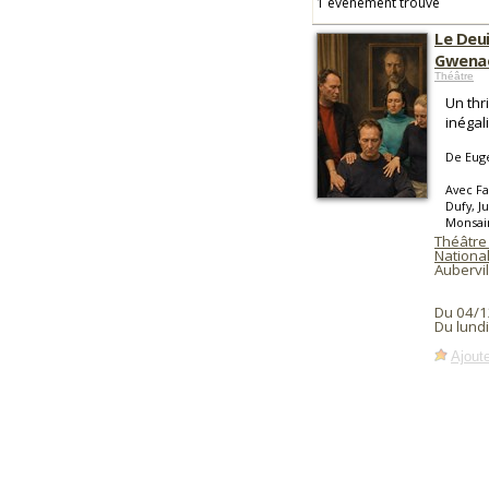
1 événement trouvé
Le Deui
Gwenaë
Théâtre
Un thr
inégal
De Euge
Avec Fa
Dufy, J
Monsai
Théâtre
National
Aubervil
Du 04/1
Du lund
Ajoute