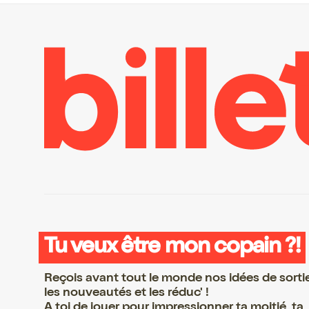
Tu veux être mon copain ?!
Reçois avant tout le monde nos idées de sorti
les nouveautés et les réduc' !
A toi de jouer pour impressionner ta moitié, ta