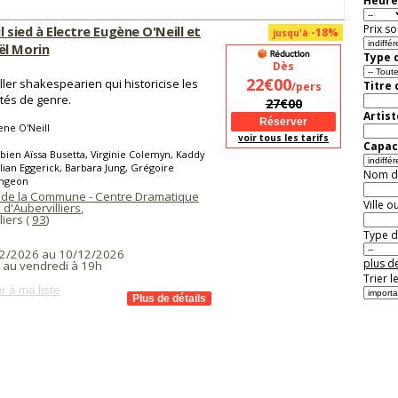
Heure
Prix so
l sied à Electre Eugène O'Neill et
-18%
jusqu'à
l Morin
Type d
Dès
22€00
iller shakespearien qui historicise les
Titre
/pers
ités de genre.
27€00
Artist
ne O'Neill
voir tous les tarifs
Capaci
bien Aïssa Busetta, Virginie Colemyn, Kaddy
ulian Eggerick, Barbara Jung, Grégoire
Nom de 
ngeon
 de la Commune - Centre Dramatique
Ville o
 d'Aubervilliers
,
liers (
93
)
Type de
2/2026 au 10/12/2026
plus de
i au vendredi à 19h
Trier l
r à ma liste