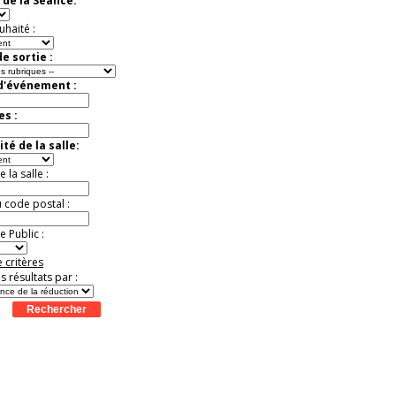
 de la Séance:
exceptionnelle.
Jusqu'à -26%
uhaité :
e sortie :
 d'événement :
es :
té de la salle:
la salle :
u code postal :
 Public :
 critères
es résultats par :