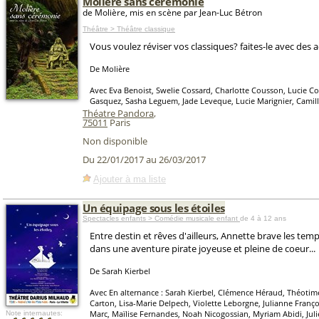
Molière sans cérémonie
de Molière, mis en scène par Jean-Luc Bétron
Théâtre > Théâtre classique
Vous voulez réviser vos classiques? faites-le avec des a
De Molière
Avec Eva Benoist, Swelie Cossard, Charlotte Cousson, Lucie C
Gasquez, Sasha Leguem, Jade Leveque, Lucie Marignier, Camill
Théatre Pandora
,
75011
Paris
Non disponible
Du 22/01/2017 au 26/03/2017
Ajouter à ma liste
Un équipage sous les étoiles
Spectacles enfants > Comédie musicale enfant
de 4 à 12 ans
Entre destin et rêves d'ailleurs, Annette brave les temp
dans une aventure pirate joyeuse et pleine de coeur...
De Sarah Kierbel
Avec En alternance : Sarah Kierbel, Clémence Héraud, Théotime 
Carton, Lisa-Marie Delpech, Violette Leborgne, Julianne Franço
Marc, Maïlise Fernandes, Noah Nicogossian, Myriam Abidi, Julie
Note internautes: