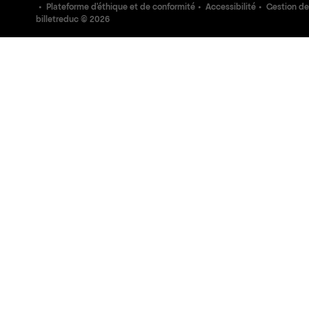
Plateforme d'éthique et de conformité
Accessibilité
Gestion de
billetreduc ©
2026