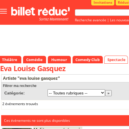
Invitations
Réduc
Bouton
menu
Sortez Maintenant!
principale
Recherche avancée
|
Les nouvea
Théâtre
Comédie
Humour
Comedy Club
Spectacle
Eva Louise Gasquez
Artiste "eva louise gasquez"
Filtrer ma recherche
Catégorie:
2 événements trouvés
Ces évènements ne sont plus disponibles