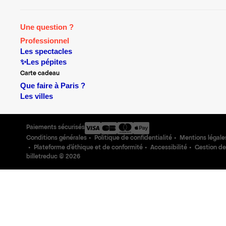
Une question ?
Professionnel
Les spectacles
✨Les pépites
Carte cadeau
Que faire à Paris ?
Les villes
Paiements sécurisés
Conditions générales
Politique de confidentialité
Mentions légale
Plateforme d'éthique et de conformité
Accessibilité
Gestion de
billetreduc ©
2026