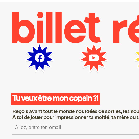
Tu veux être mon copain ?!
Reçois avant tout le monde nos idées de sorties, les nouv
A toi de jouer pour impressionner ta moitié, ta mère ou ta
S’inscrire S’inscrire S