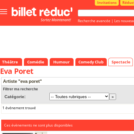
Invitations
Réduc
Bouton
menu
Sortez Maintenant!
principale
Recherche avancée
|
Les nouvea
Théâtre
Comédie
Humour
Comedy Club
Spectacle
Eva Poret
Artiste "eva poret"
Filtrer ma recherche
Catégorie:
1 événement trouvé
Ces évènements ne sont plus disponibles