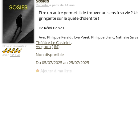
Sosies
Comédie
à partir de 14 ans
Être un autre permet-il de trouver un sens à sa vie ? 
grinçante sur la quête d'identité !
De Rémi De Vos
Avec Philippe Péraldi, Eva Poret, Philippe Blanc, Nathalie Salva
Théâtre Le Castelet
,
Avignon
(
84
)
Note internautes:
Non disponible
avec
12 avis
Du 05/07/2025 au 25/07/2025
Ajouter à ma liste