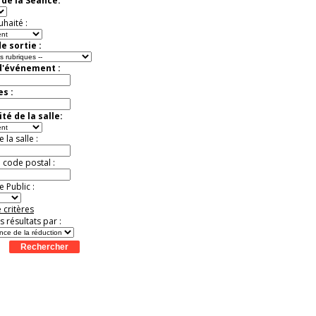
de la Séance:
Extraordinaire
Activité à vivre !
uhaité :
Promo exclusive ! .
Jusqu'à -13%
e sortie :
d'événement :
es :
té de la salle:
la salle :
u code postal :
 Public :
 critères
es résultats par :