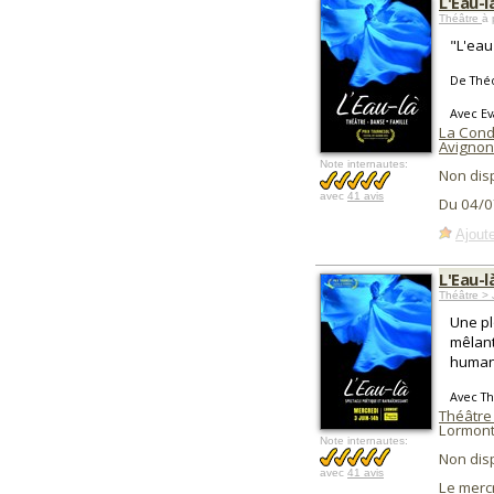
L'Eau-l
Théâtre
à 
"L'eau
De Thé
Avec Ev
La Cond
Avignon
Note internautes:
Non dis
avec
41 avis
Du 04/0
Ajoute
L'Eau-l
Théâtre >
Une pl
mêlant
human
Avec Th
Théâtre
Lormont
Note internautes:
Non dis
avec
41 avis
Le merc