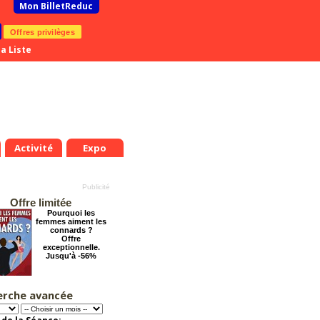
Mon BilletReduc
Offres privilèges
a Liste
Activité
Expo
Offre limitée
Pourquoi les
femmes aiment les
connards ?
Offre
exceptionnelle.
Jusqu'à -56%
erche avancée
Le Grand Hôtel des
Rêves présente :
Jules Verne, Le
Voyage