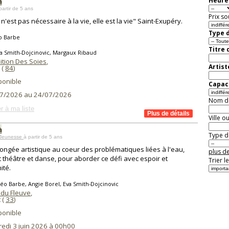
à
Heure 
partir de 5 ans
Prix so
 n'est pas nécessaire à la vie, elle est la vie" Saint-Exupéry.
Type d
o Barbe
Titre 
a Smith-Dojcinovic, Margaux Ribaud
ition Des Soies
,
Artist
(
84
)
ponible
Capaci
7/2026 au 24/07/2026
Nom de 
r à ma liste
Ville o
à
Type de
 Jeunesse
à partir de 5 ans
ongée artistique au coeur des problématiques liées à l'eau,
plus de
 théâtre et danse, pour aborder ce défi avec espoir et
Trier l
ité.
éo Barbe, Angie Borel, Eva Smith-Dojcinovic
 du Fleuve
,
 (
33
)
ponible
redi 3 juin 2026 à 00h00