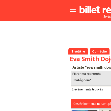
Bouton
menu
Sorte
principale
Théâtre
Comédie
Eva Smith Doj
Artiste "eva smith doj
Filtrer ma recherche
Catégorie:
2 événements trouvés
Ces évènements ne sont pl