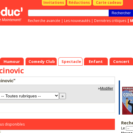
Invitations
Réductions
Carte cadeau
z Maintenant!
Recherche avancée
|
Les nouveautés
|
Dernières critiques
|
M
Humour
Comedy Club
Spectacle
Enfant
Concert
cinovic
cinovic"
»
Modifier
Rech
us disponibles
Le