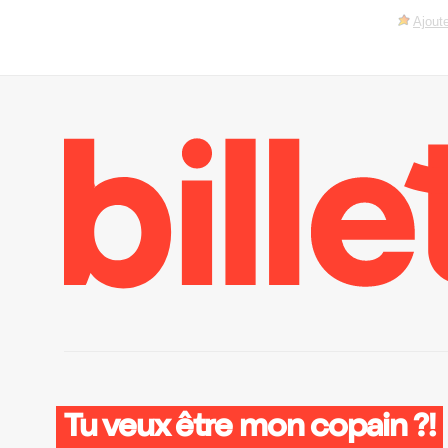
Ajoute
Tu veux être mon copain ?!