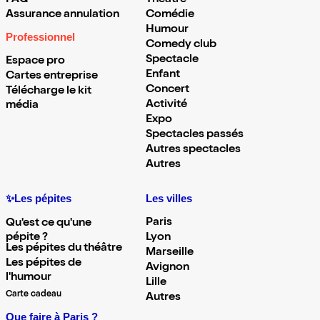
FAQ
Théâtre
Assurance annulation
Comédie
Humour
Professionnel
Comedy club
Spectacle
Espace pro
Enfant
Cartes entreprise
Concert
Télécharge le kit
Activité
média
Expo
Spectacles passés
Autres spectacles
Autres
✨Les pépites
Les villes
Paris
Qu'est ce qu'une
pépite ?
Lyon
Les pépites du théâtre
Marseille
Les pépites de
Avignon
l'humour
Lille
Carte cadeau
Autres
Que faire à Paris ?