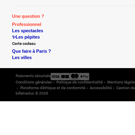
Une question ?
Professionnel
Les spectacles
✨Les pépites
Carte cadeau
Que faire à Paris ?
Les villes
Paiements sécurisés
Conditions générales
Politique de confidentialité
Mentions légale
Plateforme d'éthique et de conformité
Accessibilité
Gestion de
billetreduc ©
2026