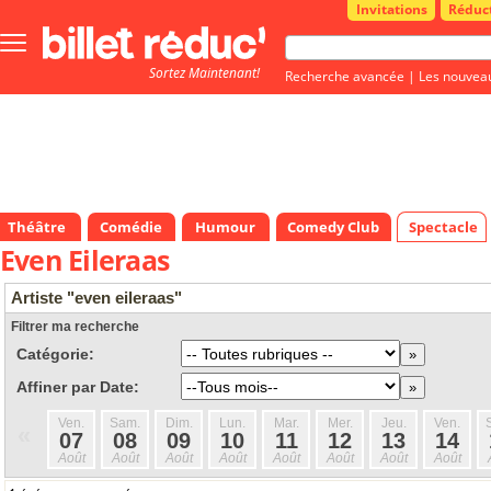
Invitations
Réduc
Bouton
menu
Sortez Maintenant!
principale
Recherche avancée
|
Les nouvea
Théâtre
Comédie
Humour
Comedy Club
Spectacle
Even Eileraas
Artiste "even eileraas"
Filtrer ma recherche
Catégorie:
Affiner par Date:
Ven.
Sam.
Dim.
Lun.
Mar.
Mer.
Jeu.
Ven.
«
07
08
09
10
11
12
13
14
Août
Août
Août
Août
Août
Août
Août
Août