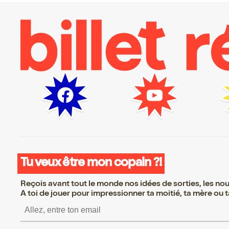
Tu veux être mon copain ?!
Reçois avant tout le monde nos idées de sorties, les nouv
A toi de jouer pour impressionner ta moitié, ta mère ou ta
S’inscrire S’inscrire S