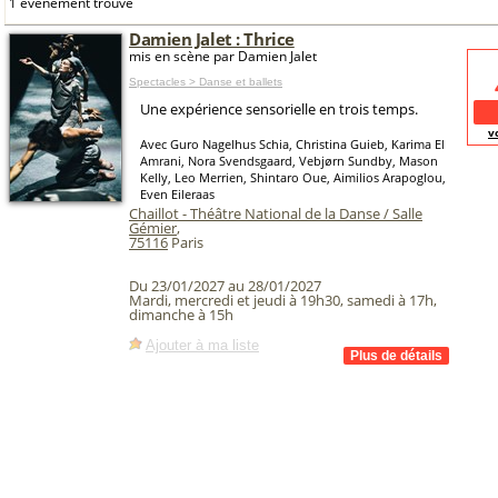
1 événement trouvé
Damien Jalet : Thrice
mis en scène par Damien Jalet
Spectacles > Danse et ballets
Une expérience sensorielle en trois temps.
v
Avec Guro Nagelhus Schia, Christina Guieb, Karima El
Amrani, Nora Svendsgaard, Vebjørn Sundby, Mason
Kelly, Leo Merrien, Shintaro Oue, Aimilios Arapoglou,
Even Eileraas
Chaillot - Théâtre National de la Danse / Salle
Gémier
,
75116
Paris
Du 23/01/2027 au 28/01/2027
Mardi, mercredi et jeudi à 19h30, samedi à 17h,
dimanche à 15h
Ajouter à ma liste