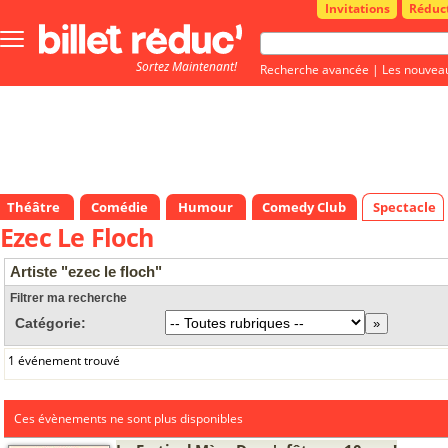
Invitations
Réduc
Bouton
menu
Sortez Maintenant!
principale
Recherche avancée
|
Les nouvea
Théâtre
Comédie
Humour
Comedy Club
Spectacle
Ezec Le Floch
Artiste "ezec le floch"
Filtrer ma recherche
Catégorie:
1 événement trouvé
Ces évènements ne sont plus disponibles