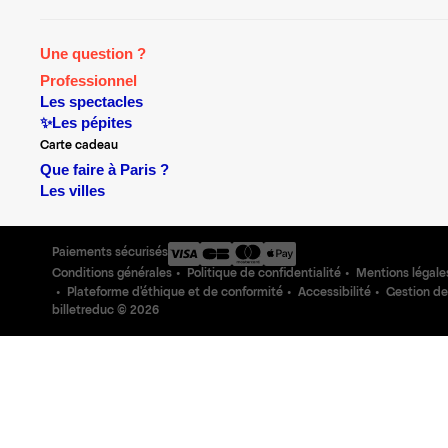
Une question ?
Professionnel
Les spectacles
✨Les pépites
Carte cadeau
Que faire à Paris ?
Les villes
Paiements sécurisés
Conditions générales
Politique de confidentialité
Mentions légale
Plateforme d'éthique et de conformité
Accessibilité
Gestion de
billetreduc ©
2026