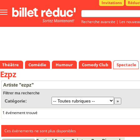
Invitations
Réduc
Bouton
menu
Sortez Maintenant!
principale
Recherche avancée
|
Les nouvea
Théâtre
Comédie
Humour
Comedy Club
Spectacle
Ezpz
Artiste "ezpz"
Filtrer ma recherche
Catégorie:
1 événement trouvé
Ces évènements ne sont plus disponibles