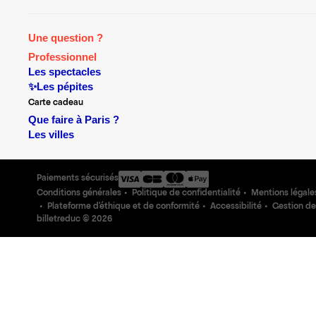
Une question ?
Professionnel
Les spectacles
✨Les pépites
Carte cadeau
Que faire à Paris ?
Les villes
Paiements sécurisés
Conditions générales
Politique de confidentialité
Mentions légale
Plateforme d'éthique et de conformité
Accessibilité
Gestion de
billetreduc ©
2026