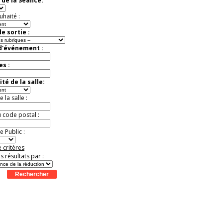
 de la Séance:
virtuelle à la Cité de
l'Histoire
uhaité :
Expérience unique !
Offre
promotionnelle.
e sortie :
Jusqu'à -35%
 d'événement :
es :
té de la salle:
la salle :
u code postal :
 Public :
 critères
es résultats par :