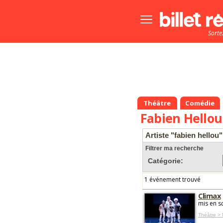
Bouton
menu
Sorte
principale
Théâtre
Comédie
Fabien Hellou
Artiste "fabien hellou"
Filtrer ma recherche
Catégorie:
1 événement trouvé
Climax
mis en s
Théâtre > 