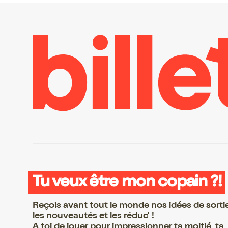
Tu veux être mon copain ?!
Reçois avant tout le monde nos idées de sorti
les nouveautés et les réduc' !
A toi de jouer pour impressionner ta moitié, ta