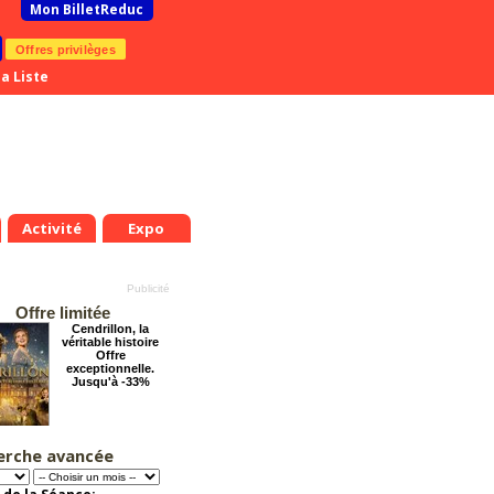
Mon BilletReduc
Offres privilèges
a Liste
Activité
Expo
Offre limitée
Cendrillon, la
véritable histoire
Offre
exceptionnelle.
Jusqu'à -33%
erche avancée
Éternelle Notre-
Dame : Une
expédition
immersive en réalité