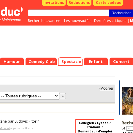
Invitations
Réductions
Carte cadeau
z Maintenant!
Recherche avancée
|
Les nouveautés
|
Dernières critiques
|
M
Humour
Comedy Club
Spectacle
Enfant
Concert
»
Modifier
cène par Ludovic Pitorin
Rech
Collégien / Lycéen /
Etudiant /
Le
Musical
à partir de 8 ans
Demandeur d'emploi