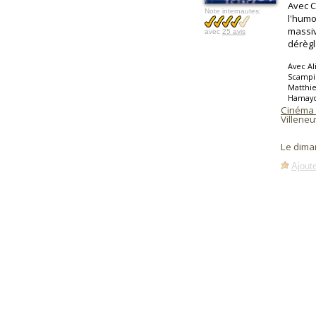
Avec C
Note internautes:
l'humo
massiv
avec
25 avis
dérègl
Avec Al
Scampin
Matthie
Hamayo
Cinéma 
Villene
Le dima
Ajoute