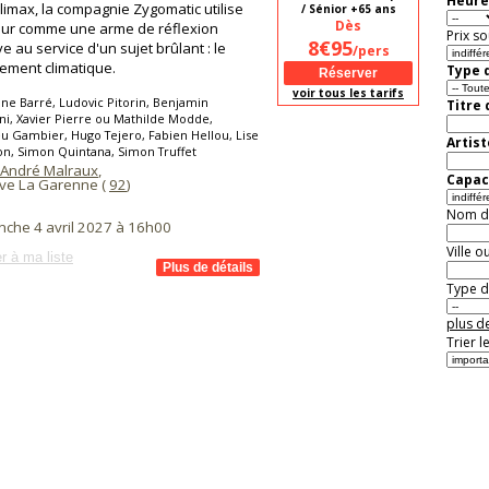
Heure
limax, la compagnie Zygomatic utilise
/ Sénior +65 ans
Dès
ur comme une arme de réflexion
Prix so
8€95
e au service d'un sujet brûlant : le
/pers
ement climatique.
Type d
voir tous les tarifs
ine Barré, Ludovic Pitorin, Benjamin
Titre
i, Xavier Pierre ou Mathilde Modde,
u Gambier, Hugo Tejero, Fabien Hellou, Lise
Artist
n, Simon Quintana, Simon Truffet
André Malraux
,
Capaci
uve La Garenne (
92
)
Nom de 
nche 4 avril 2027 à 16h00
Ville o
r à ma liste
Type de
plus de
Trier l