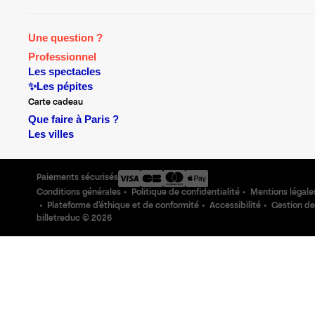
Une question ?
Professionnel
Les spectacles
✨Les pépites
Carte cadeau
Que faire à Paris ?
Les villes
Paiements sécurisés
Conditions générales
Politique de confidentialité
Mentions légale
Plateforme d'éthique et de conformité
Accessibilité
Gestion de
billetreduc ©
2026