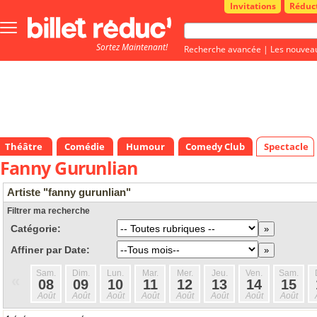
Invitations
Réduc
Bouton
menu
Sortez Maintenant!
principale
Recherche avancée
|
Les nouvea
Théâtre
Comédie
Humour
Comedy Club
Spectacle
Fanny Gurunlian
Artiste "fanny gurunlian"
Filtrer ma recherche
Catégorie:
Affiner par Date:
Sam.
Dim.
Lun.
Mar.
Mer.
Jeu.
Ven.
Sam.
«
08
09
10
11
12
13
14
15
Août
Août
Août
Août
Août
Août
Août
Août