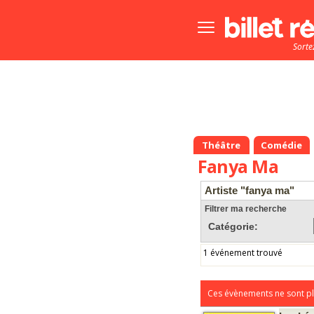
Bouton
menu
Sorte
principale
Théâtre
Comédie
Fanya Ma
Artiste "fanya ma"
Filtrer ma recherche
Catégorie:
1 événement trouvé
Ces évènements ne sont pl