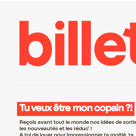
Tu veux être mon copain ?!
Reçois avant tout le monde nos idées de sorti
les nouveautés et les réduc' !
A toi de jouer pour impressionner ta moitié, ta