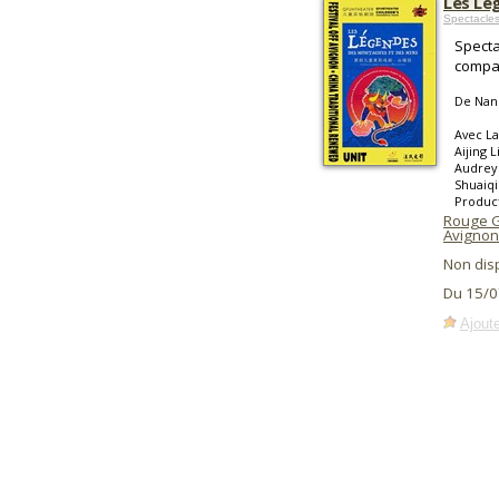
Les Lé
Spectacle
Specta
compag
De Nan
Avec La
Aijing 
Audrey 
Shuaiqi
Product
Rouge 
Avignon
Non dis
Du 15/0
Ajoute