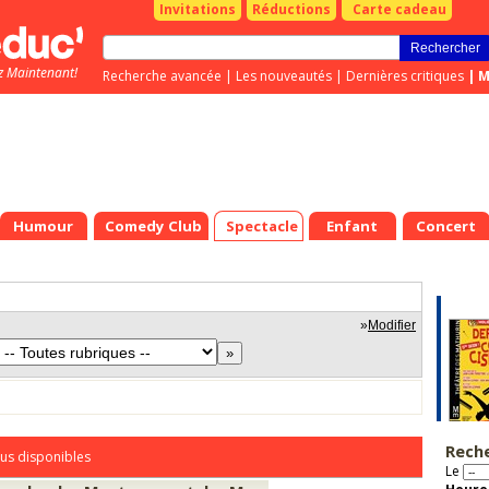
Invitations
Réductions
Carte cadeau
z Maintenant!
Recherche avancée
|
Les nouveautés
|
Dernières critiques
|
M
Humour
Comedy Club
Spectacle
Enfant
Concert
»
Modifier
Rech
us disponibles
Le