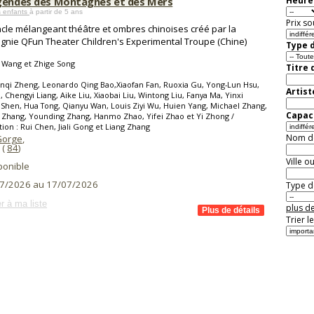
gendes des Montagnes et des Mers
Heure 
s enfants
à partir de 5 ans
Prix so
cle mélangeant théâtre et ombres chinoises créé par la
nie QFun Theater Children's Experimental Troupe (Chine)
Type d
 Wang et Zhige Song
Titre 
nqi Zheng, Leonardo Qing Bao,Xiaofan Fan, Ruoxia Gu, Yong-Lun Hsu,
Artist
Li, Chengyi Liang, Aike Liu, Xiaobai Liu, Wintong Liu, Fanya Ma, Yinxi
Shen, Hua Tong, Qianyu Wan, Louis Ziyi Wu, Huien Yang, Michael Zhang,
Capaci
 Zhang, Younding Zhang, Hanmo Zhao, Yifei Zhao et Yi Zhong /
ion : Rui Chen, Jiali Gong et Liang Zhang
Nom de 
Gorge
,
(
84
)
Ville o
ponible
7/2026 au 17/07/2026
Type de
r à ma liste
plus de
Trier l