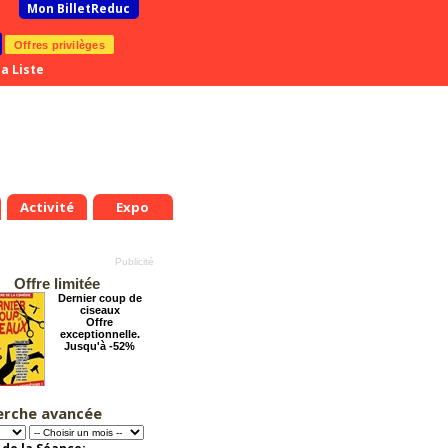
Mon BilletReduc
Offres privilèges
a Liste
Activité
Expo
Offre limitée
Dernier coup de
ciseaux
Offre
exceptionnelle.
Jusqu'à -52%
erche avancée
Pourquoi les
femmes aiment les
connards ?
Offre