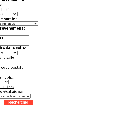
de la Séance:
exceptionnelle.
Jusqu'à -56%
uhaité :
e sortie :
d'événement :
es :
té de la salle:
la salle :
u code postal :
 Public :
 critères
es résultats par :