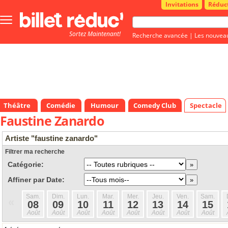
Invitations
Réduc
Bouton
menu
Sortez Maintenant!
principale
Recherche avancée
|
Les nouvea
Théâtre
Comédie
Humour
Comedy Club
Spectacle
Faustine Zanardo
Artiste "faustine zanardo"
Filtrer ma recherche
Catégorie:
Affiner par Date:
Sam.
Dim.
Lun.
Mar.
Mer.
Jeu.
Ven.
Sam.
«
08
09
10
11
12
13
14
15
Août
Août
Août
Août
Août
Août
Août
Août