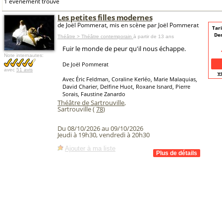
1 événement trouvé
Les petites filles modernes
de Joël Pommerat, mis en scène par Joël Pommerat
Tari
De
Théâtre > Théâtre contemporain
à partir de 13 ans
Fuir le monde de peur qu'il nous échappe.
Note internautes:
De Joël Pommerat
avec
51 avis
v
Avec Éric Feldman, Coraline Kerléo, Marie Malaquias,
David Charier, Delfine Huot, Roxane Isnard, Pierre
Sorais, Faustine Zanardo
Théâtre de Sartrouville
,
Sartrouville (
78
)
Du 08/10/2026 au 09/10/2026
Jeudi à 19h30, vendredi à 20h30
Ajouter à ma liste