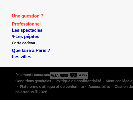
Une question ?
Professionnel
Les spectacles
✨Les pépites
Carte cadeau
Que faire à Paris ?
Les villes
Paiements sécurisés
Conditions générales
Politique de confidentialité
Mentions légale
Plateforme d'éthique et de conformité
Accessibilité
Gestion de
billetreduc ©
2026