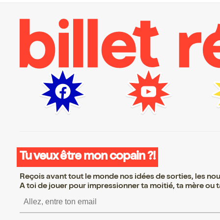
Tu veux être mon copain ?!
Reçois avant tout le monde nos idées de sorties, les nouv
A toi de jouer pour impressionner ta moitié, ta mère ou ta
S’inscrire S’inscrire S’