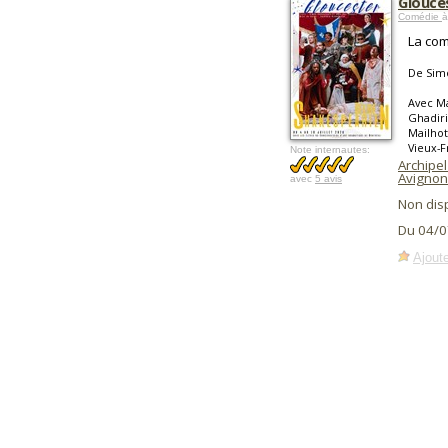
Glouce
Comédie
à
La com
De Simo
Avec Ma
Ghadiri
Mailhot
Vieux-
Note internautes:
Archipel
Avignon
avec
5 avis
Non dis
Du 04/0
Ajoute