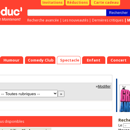
Invitations
Réductions
Carte cadeau
z Maintenant!
Recherche avancée
|
Les nouveautés
|
Dernières critiques
|
M
Humour
Comedy Club
Spectacle
Enfant
Concert
»
Modifier
Rech
us disponibles
Le