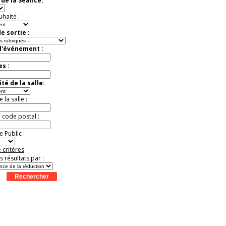
de la Séance:
virtuelle à la Cité de
l'Histoire
uhaité :
Expérience unique !
Offre
promotionnelle.
e sortie :
Jusqu'à -35%
d'événement :
es :
té de la salle:
la salle :
u code postal :
 Public :
 critères
es résultats par :