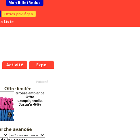
Mon BilletReduc
Offres privilèges
a Liste
Activité
Expo
Offre limitée
Grosse ambiance
Offre
exceptionnelle.
Jusqu'à -54%
erche avancée
Éternelle Notre-
Dame : Une
expédition
immersive en réalité