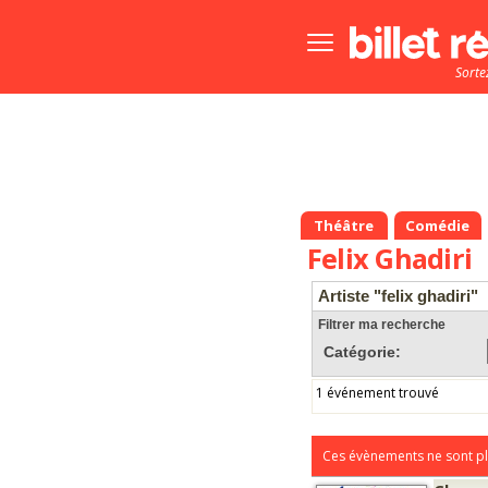
Bouton
menu
Sorte
principale
Théâtre
Comédie
Felix Ghadiri
Artiste "felix ghadiri"
Filtrer ma recherche
Catégorie:
1 événement trouvé
Ces évènements ne sont pl