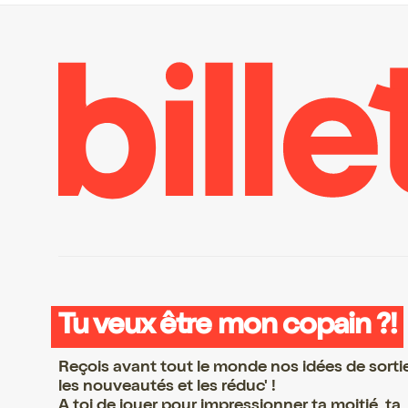
Tu veux être mon copain ?!
Reçois avant tout le monde nos idées de sorti
les nouveautés et les réduc' !
A toi de jouer pour impressionner ta moitié, ta