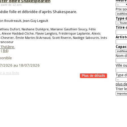
ster délire Shakespearien
Heure 
 partir de 12 ans
Prix so
édie folle et débridée d'après Shakespeare.
Type d
n Boudreault, Jean-Guy Legault
Titre 
thieu Dufort, Nashane Dulièpre, Mariane Gauthier-Soucy, Félix
, Alexie Haddad-Cliche, Flavie Langlois, Frédérique Laplante, Alexis
Artist
-Chevrier, Émile Martin-St-Arnaud, Scott Riverin, Nadège Sabourin, Inès
Francoeur
 Théâtre
,
Capaci
(
84
)
Nom de 
ponible
7/2026 au 18/07/2026
Ville o
r à ma liste
Type de
plus de
Trier l