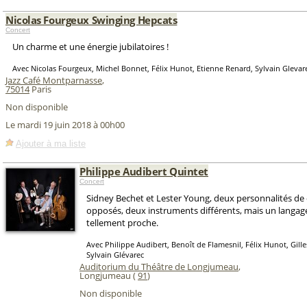
Nicolas Fourgeux Swinging Hepcats
Concert
Un charme et une énergie jubilatoires !
Avec Nicolas Fourgeux, Michel Bonnet, Félix Hunot, Etienne Renard, Sylvain Glevar
Jazz Café Montparnasse
,
75014
Paris
Non disponible
Le mardi 19 juin 2018 à 00h00
Ajouter à ma liste
Philippe Audibert Quintet
Concert
Sidney Bechet et Lester Young, deux personnalités de 
opposés, deux instruments différents, mais un langag
tellement proche.
Avec Philippe Audibert, Benoît de Flamesnil, Félix Hunot, Gill
Sylvain Glévarec
Auditorium du Théâtre de Longjumeau
,
Longjumeau (
91
)
Non disponible