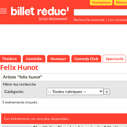
Invitations
Réduc
Bouton
menu
Sortez Maintenant!
principale
Recherche avancée
|
Les nouvea
Théâtre
Comédie
Humour
Comedy Club
Spectacle
Felix Hunot
Artiste "felix hunot"
Filtrer ma recherche
Catégorie:
5 événements trouvés
Ces évènements ne sont plus disponibles