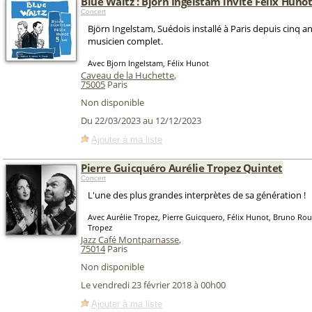
Blue Waltz : Bjorn Ingelstam invite Félix Huno
Concert
Björn Ingelstam, Suédois installé à Paris depuis cinq an
musicien complet.
Avec Bjorn Ingelstam, Félix Hunot
Caveau de la Huchette
,
75005
Paris
Non disponible
Du 22/03/2023 au 12/12/2023
Ajouter à ma liste
Pierre Guicquéro Aurélie Tropez Quintet
Concert
L'une des plus grandes interprètes de sa génération !
Avec Aurélie Tropez, Pierre Guicquero, Félix Hunot, Bruno Ro
Tropez
Jazz Café Montparnasse
,
75014
Paris
Non disponible
Le vendredi 23 février 2018 à 00h00
Ajouter à ma liste