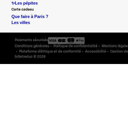
✨Les pépites
Carte cadeau
Que faire à Paris ?
Les villes
Paiements sécurisés
Conditions générales
Politique de confidentialité
Mentions légale
Plateforme d'éthique et de conformité
Accessibilité
Gestion de
billetreduc ©
2026