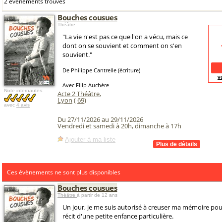
2 événements trouvés
Bouches cousues
Théâtre
"La vie n'est pas ce que l'on a vécu, mais ce
dont on se souvient et comment on s'en
souvient."
De Philippe Cantrelle (écriture)
v
Avec Filip Auchère
Note internautes:
Acte 2 Théâtre
,
Lyon
(
69
)
avec
4 avis
Du 27/11/2026 au 29/11/2026
Vendredi et samedi à 20h, dimanche à 17h
Ajouter à ma liste
Ces évènements ne sont plus disponibles
Bouches cousues
Théâtre
à partir de 12 ans
Un jour, je me suis autorisé à creuser ma mémoire pour
récit d'une petite enfance particulière.