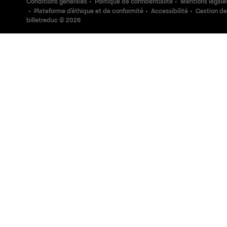
Conditions générales
Politique de confidentialité
Mentions légale
Plateforme d'éthique et de conformité
Accessibilité
Gestion de
billetreduc ©
2026