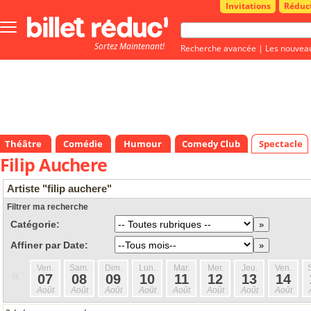
Invitations
Réduc
Bouton
menu
Sortez Maintenant!
principale
Recherche avancée
|
Les nouvea
Théâtre
Comédie
Humour
Comedy Club
Spectacle
Filip Auchere
Artiste "filip auchere"
Filtrer ma recherche
Catégorie:
Affiner par Date:
Ven.
Sam.
Dim.
Lun.
Mar.
Mer.
Jeu.
Ven.
«
07
08
09
10
11
12
13
14
Août
Août
Août
Août
Août
Août
Août
Août