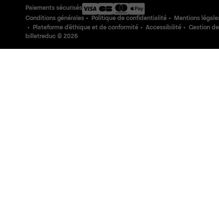
Paiements sécurisés
Conditions générales
Politique de confidentialité
Mentions légale
Plateforme d'éthique et de conformité
Accessibilité
Gestion de
billetreduc ©
2026