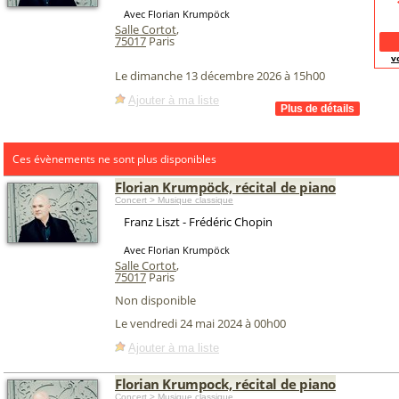
Avec Florian Krumpöck
Salle Cortot
,
75017
Paris
v
Le dimanche 13 décembre 2026 à 15h00
Ajouter à ma liste
Ces évènements ne sont plus disponibles
Florian Krumpöck, récital de piano
Concert > Musique classique
Franz Liszt - Frédéric Chopin
Avec Florian Krumpöck
Salle Cortot
,
75017
Paris
Non disponible
Le vendredi 24 mai 2024 à 00h00
Ajouter à ma liste
Florian Krumpock, récital de piano
Concert > Musique classique