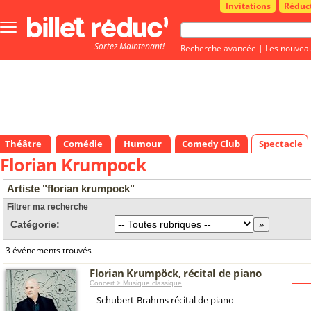
Invitations
Réduc
Bouton
menu
Sortez Maintenant!
principale
Recherche avancée
|
Les nouvea
Théâtre
Comédie
Humour
Comedy Club
Spectacle
Florian Krumpock
Artiste "florian krumpock"
Filtrer ma recherche
Catégorie:
3 événements trouvés
Florian Krumpöck, récital de piano
Concert > Musique classique
Schubert-Brahms récital de piano