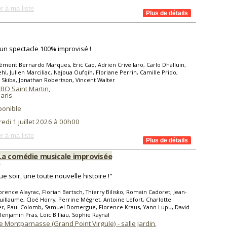
r à ma liste
 un spectacle 100% improvisé !
ément Bernardo Marques, Eric Cao, Adrien Crivellaro, Carlo Dhalluin,
ehl, Julien Marciliac, Najoua Oufqih, Floriane Perrin, Camille Prido,
 Skiba, Jonathan Robertson, Vincent Walter
 BO Saint Martin
,
aris
ponible
edi 1 juillet 2026 à 00h00
r à ma liste
La comédie musicale improvisée
s
e soir, une toute nouvelle histoire !"
orence Alayrac, Florian Bartsch, Thierry Bilisko, Romain Cadoret, Jean-
illaume, Cloé Horry, Perrine Mégret, Antoine Lefort, Charlotte
er, Paul Colomb, Samuel Domergue, Florence Kraus, Yann Lupu, David
enjamin Pras, Loïc Billiau, Sophie Raynal
 Montparnasse (Grand Point Virgule) - salle Jardin
,