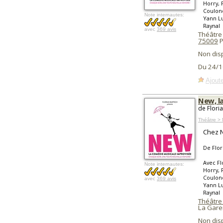
Horry, 
Coulond
Note internautes:
Yann Lu
Raynal
avec
369 avis
Théâtre
75009
P
Non dis
Du 24/1
Ajoute
New, l
de Flori
Théâtre > 
Chez N
De Flor
Avec Fl
Note internautes:
Horry, 
Coulond
avec
369 avis
Yann Lu
Raynal
Théâtre
La Gare
Non dis