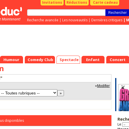
Invitations
Réductions
Carte cadeau
z Maintenant!
Recherche avancée
|
Les nouveautés
|
Dernières critiques
|
M
Humour
Comedy Club
Spectacle
Enfant
Concert
in
n"
»
Modifier
Rech
us disponibles
Le