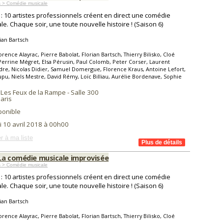
s > Comédie musicale
: 10 artistes professionnels créent en direct une comédie
le. Chaque soir, une toute nouvelle histoire ! (Saison 6)
ian Bartsch
orence Alayrac, Pierre Babolat, Florian Bartsch, Thierry Bilisko, Cloé
Perrine Mégret, Elsa Pérusin, Paul Colomb, Peter Corser, Laurent
re, Nicolas Didier, Samuel Domergue, Florence Kraus, Antoine Lefort,
pu, Niels Mestre, David Rémy, Loïc Billiau, Aurélie Bordenave, Sophie
 Les Feux de la Rampe - Salle 300
aris
ponible
i 10 avril 2018 à 00h00
r à ma liste
La comédie musicale improvisée
s > Comédie musicale
: 10 artistes professionnels créent en direct une comédie
le. Chaque soir, une toute nouvelle histoire ! (Saison 6)
ian Bartsch
orence Alayrac, Pierre Babolat, Florian Bartsch, Thierry Bilisko, Cloé