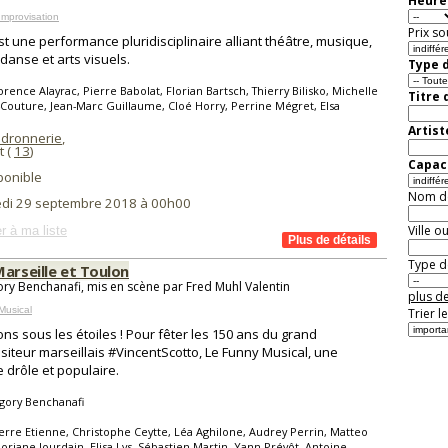
Heure 
mprovisation
Prix so
t une performance pluridisciplinaire alliant théâtre, musique,
 danse et arts visuels.
Type d
orence Alayrac, Pierre Babolat, Florian Bartsch, Thierry Bilisko, Michelle
Titre 
-Couture, Jean-Marc Guillaume, Cloé Horry, Perrine Mégret, Elsa
n
Artist
dronnerie
,
t (
13
)
Capaci
ponible
Nom de 
di 29 septembre 2018 à 00h00
Ville o
r à ma liste
Type de
Marseille et Toulon
ry Benchanafi, mis en scène par Fred Muhl Valentin
plus de
Musical
Trier l
ns sous les étoiles ! Pour fêter les 150 ans du grand
iteur marseillais #VincentScotto, Le Funny Musical, une
 drôle et populaire.
gory Benchanafi
erre Etienne, Christophe Ceytte, Léa Aghilone, Audrey Perrin, Matteo
loriane Jourdain, Elisa Lys, Sébastien Martin, Yann Prévôt, Antoine