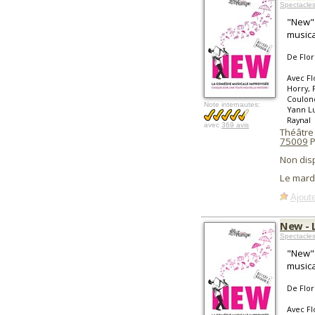
Spectacle
"New" 
musica
De Flor
Avec Fl
Horry, 
Coulond
Note internautes:
Yann Lu
Raynal
avec
369 avis
Théâtre
75009
P
Non dis
Le mard
Ajoute
New - 
Spectacle
"New" 
musica
De Flor
Avec Fl