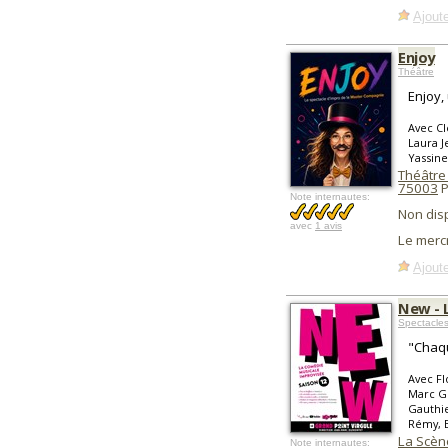
Ajoute
Enjoy
Théâtre
Enjoy,
Avec Cl
Laura J
Yassine
Théâtre
75003
P
Note internautes:
Non dis
avec
1 avis
Le mercr
Ajoute
New - 
Spectacle
"Chaqu
Avec Fl
Marc Gu
Gauthi
Rémy, B
La Scène
Note internautes: