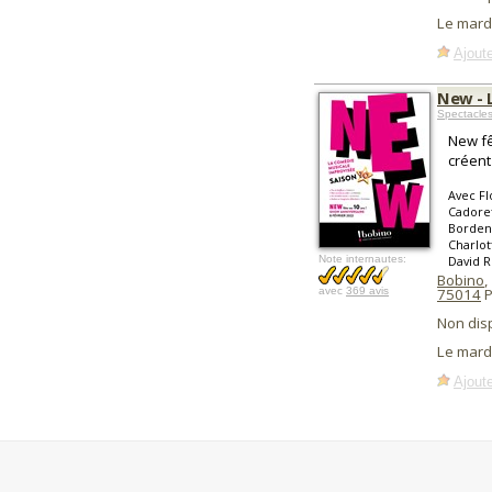
Le mard
Ajoute
New - 
Spectacle
New fê
créent
Avec Fl
Cadoret
Bordena
Charlot
Note internautes:
David 
Bobino
,
avec
369 avis
75014
P
Non dis
Le mard
Ajoute