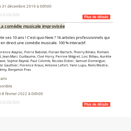
i 31 décembre 2019 à 00h00
r à ma liste
La comédie musicale improvisée
s
te ses 10 ans ! C'est quoi New ? 16 artistes professionnels qui
 en direct une comédie musicale. 100 % interactif.
orence Alayrac, Pierre Babolat, Florian Bartsch, Thierry Bilisko, Romain
, Jean-Marc Guillaume, Cloé Horry, Perrine Mégret, Loic Billiau, Aurélie
ve, Sophie Raynal, Paul Colomb, Nicolas Didier, Samuel Domergue,
te Gauthier, Florence Kraus, Antoine Lefort, Yann Lupu, Niels Mestre,
Rémy, Benjamin Pras
aris
ponible
i 8 février 2022 à 00h00
r à ma liste