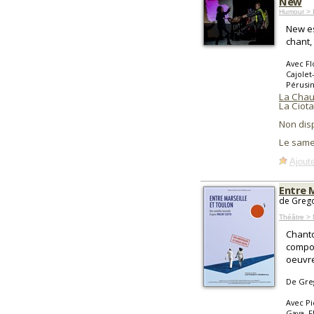
New
Humour > I
New es
chant,
Avec Fl
Cajolet
Pérusi
La Chau
La Ciota
Non dis
Le same
Ajoute
Entre 
de Grego
Théâtre > 
Chanto
compos
oeuvre
De Gre
Avec Pi
Gaya, F