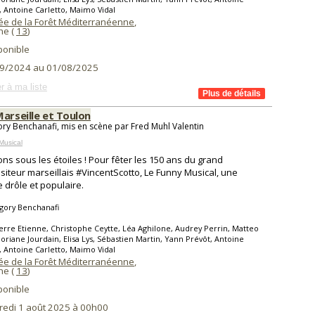
, Antoine Carletto, Maimo Vidal
e de la Forêt Méditerranéenne
,
ne (
13
)
ponible
9/2024 au 01/08/2025
r à ma liste
Marseille et Toulon
ry Benchanafi, mis en scène par Fred Muhl Valentin
Musical
ns sous les étoiles ! Pour fêter les 150 ans du grand
iteur marseillais #VincentScotto, Le Funny Musical, une
 drôle et populaire.
gory Benchanafi
erre Etienne, Christophe Ceytte, Léa Aghilone, Audrey Perrin, Matteo
loriane Jourdain, Elisa Lys, Sébastien Martin, Yann Prévôt, Antoine
, Antoine Carletto, Maimo Vidal
e de la Forêt Méditerranéenne
,
ne (
13
)
ponible
redi 1 août 2025 à 00h00