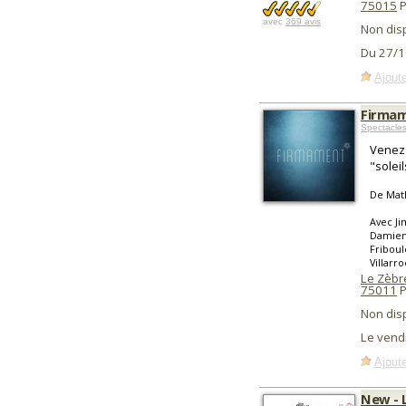
75015
P
avec
369 avis
Non dis
Du 27/1
Ajoute
Firma
Spectacle
Venez 
"soleil
De Mat
Avec Ji
Damien 
Friboul
Villarr
Le Zèbre
75011
P
Non dis
Le vend
Ajoute
New - 