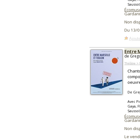
Saussol
Écomusé
Gardan
Non dis
Du 13/0
Ajoute
Entre 
de Grego
Théâtre > 
Chanto
compos
oeuvre
De Gre
Avec Pi
Gaya, F
Saussol
Écomusé
Gardan
Non dis
Le vend