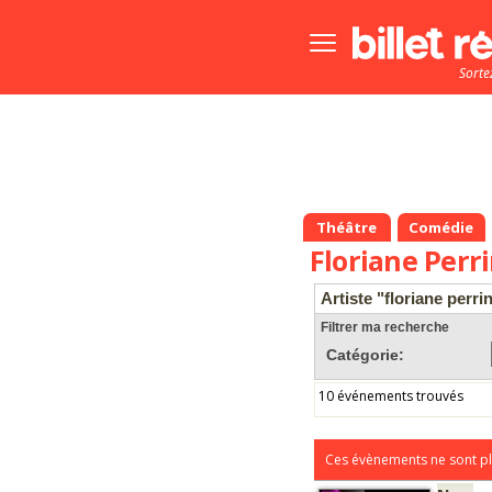
Bouton
menu
Sorte
principale
Théâtre
Comédie
Floriane Perr
Artiste "floriane perri
Filtrer ma recherche
Catégorie:
10 événements trouvés
Ces évènements ne sont pl