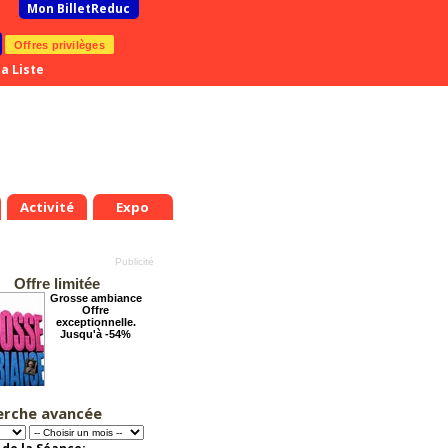
Mon BilletReduc
Offres privilèges
a Liste
Activité
Expo
Offre limitée
Grosse ambiance
Offre
exceptionnelle.
Jusqu'à -54%
erche avancée
Dernier coup de
ciseaux
Offre
exceptionnelle.