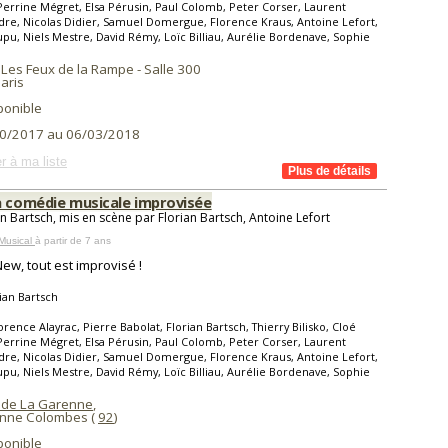
Perrine Mégret, Elsa Pérusin, Paul Colomb, Peter Corser, Laurent
re, Nicolas Didier, Samuel Domergue, Florence Kraus, Antoine Lefort,
pu, Niels Mestre, David Rémy, Loïc Billiau, Aurélie Bordenave, Sophie
 Les Feux de la Rampe - Salle 300
aris
ponible
0/2017 au 06/03/2018
r à ma liste
a comédie musicale improvisée
an Bartsch, mis en scène par Florian Bartsch, Antoine Lefort
Musical
à partir de 7 ans
ew, tout est improvisé !
ian Bartsch
orence Alayrac, Pierre Babolat, Florian Bartsch, Thierry Bilisko, Cloé
Perrine Mégret, Elsa Pérusin, Paul Colomb, Peter Corser, Laurent
re, Nicolas Didier, Samuel Domergue, Florence Kraus, Antoine Lefort,
pu, Niels Mestre, David Rémy, Loïc Billiau, Aurélie Bordenave, Sophie
 de La Garenne
,
nne Colombes (
92
)
ponible