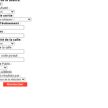
de la Séance:
Jusqu'à -52%
uhaité :
e sortie :
d'événement :
es :
té de la salle:
la salle :
u code postal :
 Public :
 critères
es résultats par :