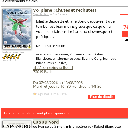
3 événements trouvés
Vol plané : Chutes et rechutes !
Spectacles
de 4 à 12 ans
Juliette Béquette et Jane Bond découvrent que
tomber est bien moins grave que ce qu'on a
7
voulu leur faire croire ! Un duo clownesque et
poétique...
v
De Fransoise Simon
Note internautes:
Avec Fransoise Simon, Violaine Robert, Rafael
Bianciotto, en alternance avec, Etienne Obry, Jean-Luc
avec
8 avis
Priano (musique live)
Théâtre Darius Milhaud
,
75019
Paris
Du 07/08/2026 au 13/08/2026
Mardi et jeudi à 10h30, vendredi à 14h30
Ajouter à ma liste
Ces évènements ne sont plus disponibles
Cap au Nord
de Fransoise Simon, mis en scène par Rafael Bianciotto