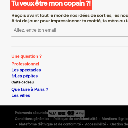
Tu veux être mon copain ?!
Reçois avant tout le monde nos idées de sorties, les nouv
A toi de jouer pour impressionner ta moitié, ta mère ou ta
S’inscrire S’inscrire S’ins
Une question ?
Professionnel
Les spectacles
✨Les pépites
Carte cadeau
Que faire à Paris ?
Les villes
Paiements sécurisés
Conditions générales
Politique de confidentialité
Mentions légale
Plateforme d'éthique et de conformité
Accessibilité
Gestion de