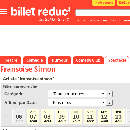
Invitations
Réduc
Bouton
menu
Sortez Maintenant!
principale
Recherche avancée
|
Les nouvea
Théâtre
Comédie
Humour
Comedy Club
Spectacle
Fransoise Simon
Artiste "fransoise simon"
Filtrer ma recherche
Catégorie:
Affiner par Date:
Jeu.
Ven.
Sam.
Dim.
Lun.
Mar.
Mer.
Jeu.
«
06
07
08
09
10
11
12
13
Août
Août
Août
Août
Août
Août
Août
Août