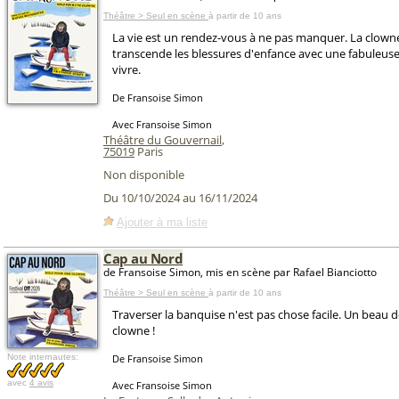
Théâtre > Seul en scène
à partir de 10 ans
La vie est un rendez-vous à ne pas manquer. La clowne
transcende les blessures d'enfance avec une fabuleus
vivre.
De Fransoise Simon
Avec Fransoise Simon
Théâtre du Gouvernail
,
75019
Paris
Non disponible
Du 10/10/2024 au 16/11/2024
Ajouter à ma liste
Cap au Nord
de Fransoise Simon, mis en scène par Rafael Bianciotto
Théâtre > Seul en scène
à partir de 10 ans
Traverser la banquise n'est pas chose facile. Un beau 
clowne !
Note internautes:
De Fransoise Simon
avec
4 avis
Avec Fransoise Simon