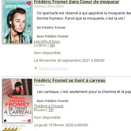
Frédéric Fromet dans Coeur de moqueur
Humour > Mecs drôles
Ce spectacle est réservé à qui apprécie la moquerie dans
bonne humeur. Parce que la moquerie, c'est la vie !
De Frédéric Fromet
Avec Frédéric Fromet
Les Arts d'Azur
,
Le Broc (
06
)
Non disponible
Le dimanche 26 septembre 2021 à 00h00
Ajouter à ma liste
Frédéric Fromet se tient à carreau
Humour
Les carreaux, c'est seulement pour la chemise et le pap
Avec Frédéric Fromet
Théâtre à l'Ouest
,
Rouen (
76
)
Non disponible
Le jeudi 19 février 2026 à 00h00
Note internautes: