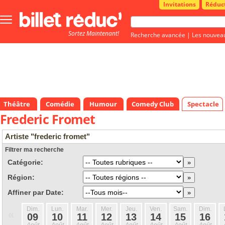
Invitations
Réduc
Bouton
menu
Sortez Maintenant!
principale
Recherche avancée
|
Les nouvea
Théâtre
Comédie
Humour
Comedy Club
Spectacle
Frederic Fromet
Artiste "frederic fromet"
Filtrer ma recherche
Catégorie:
Région:
Affiner par Date:
Dim.
Lun.
Mar.
Mer.
Jeu.
Ven.
Sam.
Dim.
«
09
10
11
12
13
14
15
16