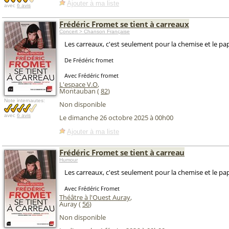
Ajouter à ma liste
avec
6 avis
Frédéric Fromet se tient à carreaux
Concert > Chanson Française
Les carreaux, c'est seulement pour la chemise et le pap
De Frédéric fromet
Avec Frédéric fromet
L'espace V.O
,
Montauban (
82
)
Note internautes:
Non disponible
avec
6 avis
Le dimanche 26 octobre 2025 à 00h00
Ajouter à ma liste
Frédéric Fromet se tient à carreau
Humour
Les carreaux, c'est seulement pour la chemise et le pap
Avec Frédéric Fromet
Théâtre à l'Ouest Auray
,
Auray (
56
)
Non disponible