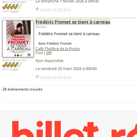
Le dimanche 1 février 2026 à 00h00
Note internautes:
Ajouter à ma liste
avec
6 avis
Frédéric Fromet se tient à carreau
Humour
Frédéric Fromet se tient à carreau
Avec Frédéric Fromet
Café-Théâtre de la Poste
,
Foix (
09
)
Non disponible
Note internautes:
Le vendredi 20 mars 2026 à 00h00
avec
6 avis
Ajouter à ma liste
28 événements trouvés