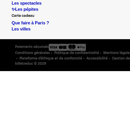
Les spectacles
✨Les pépites
Carte cadeau
Que faire à Paris ?
Les villes
Paiements sécurisés
Conditions générales
Politique de confidentialité
Mentions légale
Plateforme d'éthique et de conformité
Accessibilité
Gestion de
billetreduc ©
2026