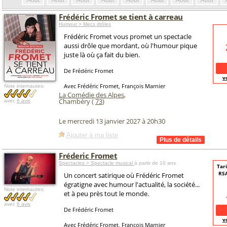
Août
Août
Août
Août
Août
Août
Août
Août
Frédéric Fromet se tient à carreau
Humour > Mecs drôles
Frédéric Fromet vous promet un spectacle
aussi drôle que mordant, où l'humour pique
juste là où ça fait du bien.
De Frédéric Fromet
v
Avec Frédéric Fromet, François Marnier
Note internautes:
La Comédie des Alpes
,
Chambéry (
73
)
avec
6 avis
Le mercredi 13 janvier 2027 à 20h30
Ajouter à ma liste
Fréderic Fromet
Spectacles > Spectacle musical
à partir de 10 ans
Tari
RSA
Un concert satirique où Frédéric Fromet
égratigne avec humour l'actualité, la société...
Note internautes:
et à peu près tout le monde.
avec
6 avis
De Frédéric Fromet
v
Avec Frédéric Fromet, François Marnier