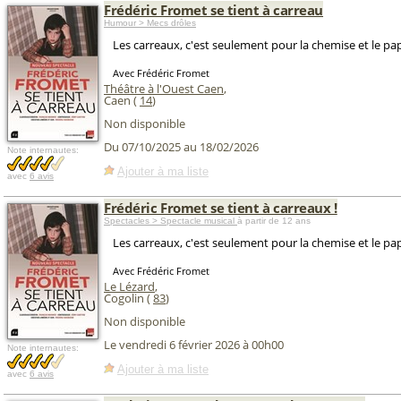
Frédéric Fromet se tient à carreau
Humour > Mecs drôles
Les carreaux, c'est seulement pour la chemise et le pap
Avec Frédéric Fromet
Théâtre à l'Ouest Caen
,
Caen (
14
)
Non disponible
Du 07/10/2025 au 18/02/2026
Note internautes:
Ajouter à ma liste
avec
6 avis
Frédéric Fromet se tient à carreaux !
Spectacles > Spectacle musical
à partir de 12 ans
Les carreaux, c'est seulement pour la chemise et le pap
Avec Frédéric Fromet
Le Lézard
,
Cogolin (
83
)
Non disponible
Le vendredi 6 février 2026 à 00h00
Note internautes:
Ajouter à ma liste
avec
6 avis