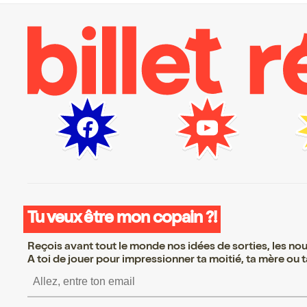
Tu veux être mon copain ?!
Reçois avant tout le monde nos idées de sorties, les nouv
A toi de jouer pour impressionner ta moitié, ta mère ou ta
S’inscrire S’inscrire S’