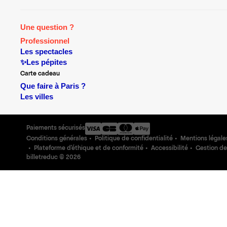
Une question ?
Professionnel
Les spectacles
✨Les pépites
Carte cadeau
Que faire à Paris ?
Les villes
Paiements sécurisés
Conditions générales
Politique de confidentialité
Mentions légale
Plateforme d'éthique et de conformité
Accessibilité
Gestion de
billetreduc ©
2026