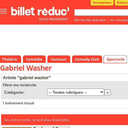
Invitations
Réduc
Bouton
menu
Sortez Maintenant!
principale
Recherche avancée
|
Les nouvea
Théâtre
Comédie
Humour
Comedy Club
Spectacle
Gabriel Washer
Artiste "gabriel washer"
Filtrer ma recherche
Catégorie:
1 événement trouvé
Ces évènements ne sont plus disponibles