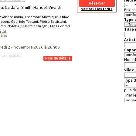
Heure
a, Caldara, Smith, Händel, Vivaldi...
voir tous les tarifs
Prix so
lexandre Baldo, Ensemble Mozaïque, Chloé
Type d
lebon, Gabriele Toscani, Pietro Battistoni,
Patrick-Taffs, Celeste Casiraghi, Elias Conrad
Titre
rtot
,
aris
Artist
redi 27 novembre 2026 à 20h00
Capaci
r à ma liste
Nom de 
Ville o
Type de
plus de
Trier l