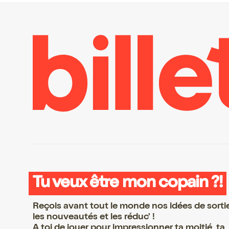
Tu veux être mon copain ?!
Reçois avant tout le monde nos idées de sorti
les nouveautés et les réduc' !
A toi de jouer pour impressionner ta moitié, ta