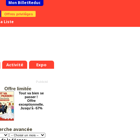
Mon BilletReduc
Offres privilèges
a Liste
Activité
Expo
Offre limitée
Tout va bien se
passer !
Offre
exceptionnelle.
Jusqu'à -57%
erche avancée
Arsène Lupin
Offre
exceptionnelle.
Jusqu'à -28%