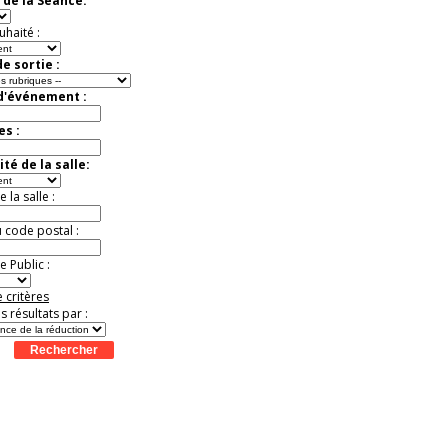
 de la Séance:
uhaité :
e sortie :
 d'événement :
es :
té de la salle:
la salle :
u code postal :
 Public :
 critères
es résultats par :