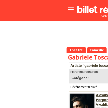
Bouton
menu
Sorte
principale
Théâtre
Comédie
Gabriele Tosc
Artiste "gabriele tosca
Filtrer ma recherche
Catégorie:
1 événement trouvé
Alexan
Porpora
Vivaldi.
Concert > 