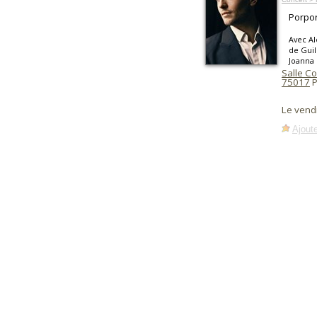
Porpor
Avec A
de Guil
Joanna 
Salle Co
75017
P
Le vend
Ajoute