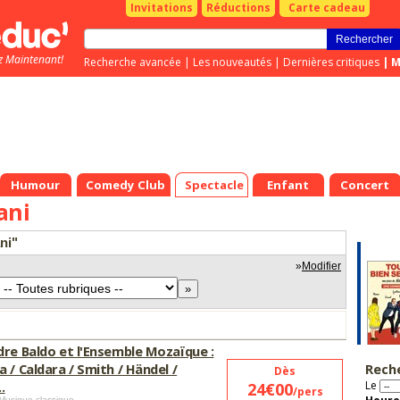
Invitations
Réductions
Carte cadeau
z Maintenant!
Recherche avancée
|
Les nouveautés
|
Dernières critiques
|
M
Humour
Comedy Club
Spectacle
Enfant
Concert
ani
ni"
»
Modifier
dre Baldo et l'Ensemble Mozaïque :
 / Caldara / Smith / Händel /
Rech
Dès
..
Le
24€00
/pers
Musique classique