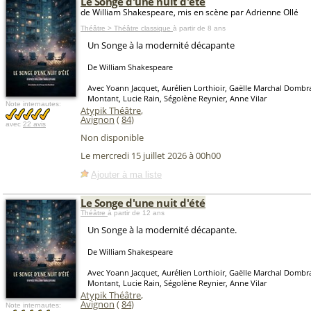
Le Songe d'une nuit d'été
de William Shakespeare, mis en scène par Adrienne Ollé
Théâtre > Théâtre classique
à partir de 8 ans
Un Songe à la modernité décapante
De William Shakespeare
Avec Yoann Jacquet, Aurélien Lorthioir, Gaëlle Marchal Dombra
Montant, Lucie Rain, Ségolène Reynier, Anne Vilar
Note internautes:
Atypik Théâtre
,
Avignon
(
84
)
avec
22 avis
Non disponible
Le mercredi 15 juillet 2026 à 00h00
Ajouter à ma liste
Le Songe d'une nuit d'été
Théâtre
à partir de 12 ans
Un Songe à la modernité décapante.
De William Shakespeare
Avec Yoann Jacquet, Aurélien Lorthioir, Gaëlle Marchal Dombra
Montant, Lucie Rain, Ségolène Reynier, Anne Vilar
Atypik Théâtre
,
Avignon
(
84
)
Note internautes: