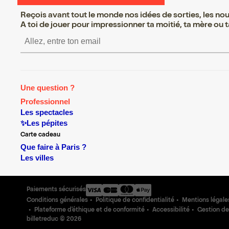
Reçois avant tout le monde nos idées de sorties, les nouv
A toi de jouer pour impressionner ta moitié, ta mère ou ta
S’inscrire S’inscrire S’i
Une question ?
Professionnel
Les spectacles
✨Les pépites
Carte cadeau
Que faire à Paris ?
Les villes
Paiements sécurisés
Conditions générales
Politique de confidentialité
Mentions légale
Plateforme d'éthique et de conformité
Accessibilité
Gestion de
billetreduc ©
2026