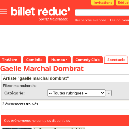
Invitations
Réduc
Bouton
menu
Sortez Maintenant!
principale
Recherche avancée
|
Les nouvea
Théâtre
Comédie
Humour
Comedy Club
Spectacle
Gaelle Marchal Dombrat
Artiste "gaelle marchal dombrat"
Filtrer ma recherche
Catégorie:
2 événements trouvés
Ces évènements ne sont plus disponibles