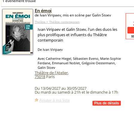
1 événement trouvé
En émoi
de Ivan Viripaev, mis en scène par Galin Stoev
Théâtre > Théâtre contemporain
Ivan Viripaev et Galin Stoev, l'un des duos les
plus prolifiques et influents du Théâtre
v
contemporain
De Ivan Viripaev
Avec Catherine Hiegel, Sébastien Eveno, Marie-Sophie
Ferdane, Emmanuel Noblet, Grégoire Oestermann,
Galin Stoev
Théâtre de l'Atelier
,
75018
Paris
Du 13/04/2027 au 30/05/2027
Du mardi au samedi à 21h et le dimanche à 17h
Ajouter à ma liste