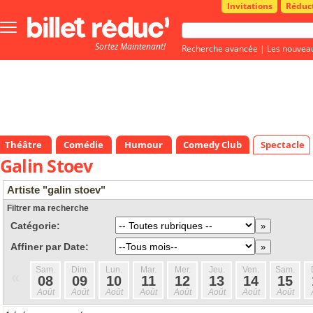
Invitations
Réduc
Bouton
menu
Sortez Maintenant!
principale
Recherche avancée
|
Les nouvea
Théâtre
Comédie
Humour
Comedy Club
Spectacle
Galin Stoev
Artiste "galin stoev"
Filtrer ma recherche
Catégorie:
Affiner par Date:
Sam.
Dim.
Lun.
Mar.
Mer.
Jeu.
Ven.
Sam.
«
08
09
10
11
12
13
14
15
Août
Août
Août
Août
Août
Août
Août
Août