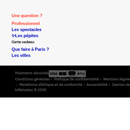
Une question ?
Professionnel
Les spectacles
✨Les pépites
Carte cadeau
Que faire à Paris ?
Les villes
Paiements sécurisés
Conditions générales
Politique de confidentialité
Mentions légale
Plateforme d'éthique et de conformité
Accessibilité
Gestion de
billetreduc ©
2026