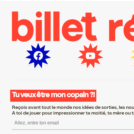
Tu veux être mon copain ?!
Reçois avant tout le monde nos idées de sorties, les nouv
A toi de jouer pour impressionner ta moitié, ta mère ou ta
S’inscrire S’inscrire S