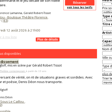
Heure
Bernhardt et le jeu décalé de son fidèle
aire.
voir tous les tarifs
Prix so
orence Lamanna, Gerald Robert-Tissot
Type d
tou - Boutique Théâtre Florence
,
r (
83
)
Titre
redi 12 août 2026 à 21h00
Artist
r à ma liste
Capaci
Nom de 
us disponibles
Ville o
rdissement
Egloff, mis en scène par Gérald Robert Tissot
Type de
 Théâtre contemporain
à partir de 13 ans
plus de
ersant de vérité, on rit de situations graves et sordides. Avec
Trier l
 et poésie, Denis Déon nous transporte.
Egloff
enis Déon
 Sous Le Caillou
,
9
)
ponible