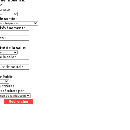
 de la Séance:
Jusqu'à -57%
uhaité :
e sortie :
 d'événement :
es :
té de la salle:
la salle :
u code postal :
 Public :
 critères
es résultats par :