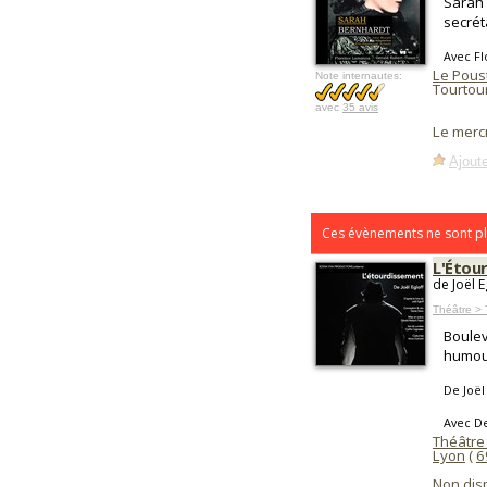
Sarah 
secrét
Avec Fl
Le Pous
Note internautes:
Tourtou
avec
35 avis
Le merc
Ajoute
Ces évènements ne sont pl
L'Étou
de Joël 
Théâtre >
Boulev
humour
De Joël 
Avec D
Théâtre
Lyon
(
6
Non dis