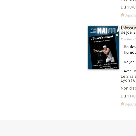
Du 18/0
Ajoute
L'étou
de Joël 
Théâtre > 
Boulev
humour
De Joël 
Avec D
Le Shal
Lyon
(
6
Non dis
Du 11/0
Ajoute