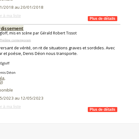
1/2018 au 20/01/2018
r à ma liste
rdissement
Egloff, mis en scène par Gérald Robert Tissot
Théâtre contemporain
ersant de vérité, on rit de situations graves et sordides. Avec
 et poésie, Denis Déon nous transporte.
Egloff
enis Déon
ala
,
9
)
ponible
5/2023 au 12/05/2023
r à ma liste