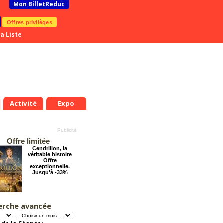
Mon BilletReduc
Offres privilèges
a Liste
Activité
Expo
Offre limitée
Cendrillon, la
véritable histoire
Offre
exceptionnelle.
Jusqu'à -33%
erche avancée
Tout va bien se
passer !
Offre
exceptionnelle.