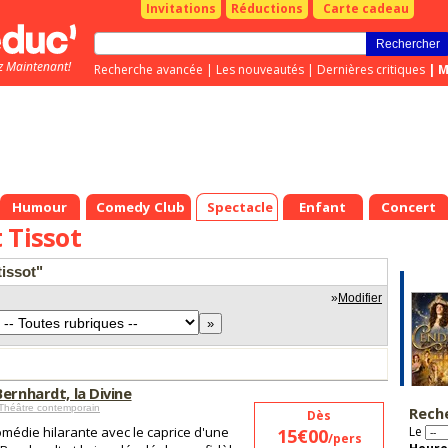
Invitations
Réductions
Carte cadeau
z Maintenant!
Recherche avancée
|
Les nouveautés
|
Dernières critiques
|
M
Humour
Comedy Club
Spectacle
Enfant
Concert
 Tissot
tissot"
»
Modifier
ernhardt, la Divine
Théâtre contemporain
Rech
Dès
médie hilarante avec le caprice d'une
Le
15€00
/pers