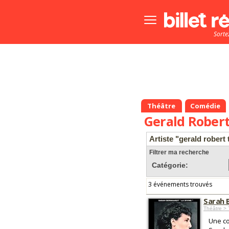
Bouton
menu
Sorte
principale
Théâtre
Comédie
Gerald Robert
Artiste "gerald robert 
Filtrer ma recherche
Catégorie:
3 événements trouvés
Sarah B
Théâtre > 
Une co