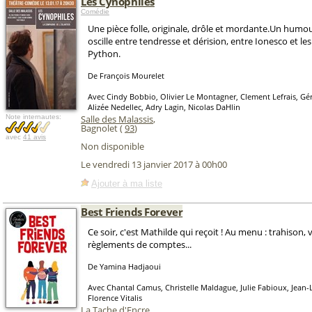
Les Cynophiles
Comédie
Une pièce folle, originale, drôle et mordante.Un humo
oscille entre tendresse et dérision, entre Ionesco et l
Python.
De François Mourelet
Avec Cindy Bobbio, Olivier Le Montagner, Clement Lefrais, Gé
Alizée Nedellec, Adry Lagin, Nicolas DaHlin
Note internautes:
Salle des Malassis
,
Bagnolet (
93
)
avec
41 avis
Non disponible
Le vendredi 13 janvier 2017 à 00h00
Ajouter à ma liste
Best Friends Forever
Ce soir, c'est Mathilde qui reçoit ! Au menu : trahison,
règlements de comptes...
De Yamina Hadjaoui
Avec Chantal Camus, Christelle Maldague, Julie Fabioux, Jean
Florence Vitalis
La Tache d'Encre
,