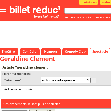
Invitations
Réduc
Bouton
menu
Sortez Maintenant!
principale
Recherche avancée
|
Les nouvea
Théâtre
Comédie
Humour
Comedy Club
Spectacle
Geraldine Clement
Artiste "geraldine clement"
Filtrer ma recherche
Catégorie:
4 événements trouvés
Ces évènements ne sont plus disponibles