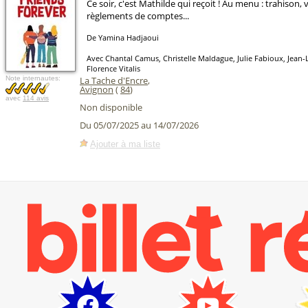
Ce soir, c'est Mathilde qui reçoit ! Au menu : trahison,
règlements de comptes...
De Yamina Hadjaoui
Avec Chantal Camus, Christelle Maldague, Julie Fabioux, Jean
Florence Vitalis
Note internautes:
La Tache d'Encre
,
Avignon
(
84
)
avec
114 avis
Non disponible
Du 05/07/2025 au 14/07/2026
Ajouter à ma liste