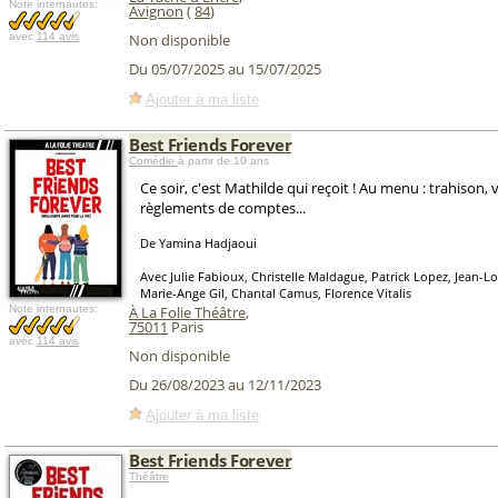
Note internautes:
Avignon
(
84
)
avec
114 avis
Non disponible
Du 05/07/2025 au 15/07/2025
Ajouter à ma liste
Best Friends Forever
Comédie
à partir de 10 ans
Ce soir, c'est Mathilde qui reçoit ! Au menu : trahison,
règlements de comptes...
De Yamina Hadjaoui
Avec Julie Fabioux, Christelle Maldague, Patrick Lopez, Jean-L
Marie-Ange Gil, Chantal Camus, Florence Vitalis
Note internautes:
À La Folie Théâtre
,
75011
Paris
avec
114 avis
Non disponible
Du 26/08/2023 au 12/11/2023
Ajouter à ma liste
Best Friends Forever
Théâtre