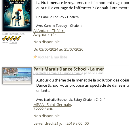
La Nuit menace le royaume, c'est le moment d'agir po
aura-t-il le courage de l'affronter ? Connaît-il vraimen
De Camille Taquoy - Ghalem
Avec Camille Taquoy - Ghalem
Al Andalus Théâtre
,
Avignon
(
84
)
Note internautes:
Non disponible
avec
5 avis
Du 03/05/2024 au 25/07/2026
Ajouter à ma liste
Paris Marais Dance School - La mer
Spectacles enfants > Danse enfant
à partir de 2 ans
Autour du thème de la mer et de la pollution des océan
Dance School vous propose un spectacle de danse int
enfants.
Avec Nathalie Bochenek, Sabry Ghalem-Chérif
MPAA - Saint-Germain
,
75006
Paris
Non disponible
Le vendredi 21 juin 2019 à 00h00