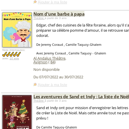
Ajouter à ma liste
Nom d'une barbe à papa
Théâtre
à partir de 3 ans
Edgar, chef des cuisines de la fête foraine, alors qu'il s
préparer sa célèbre pomme d'amour, il se retrouve san
odorat.
De Jeremy Coraud , Camille Taquoy-Ghalem
Note internautes:
Avec Jeremy Coraud , Camille Taquoy - Ghalem
Al Andalus Théâtre
,
avec
10 avis
Avignon
(
84
)
Non disponible
Du 07/07/2022 au 30/07/2022
Ajouter à ma liste
Les aventures de Sand et Indy : La liste de Noë
Théâtre
à partir de 3 ans
Sand et Indy ont pour mission d'enregistrer les lettres
de créer la Liste de Noël. Mais cette année tout ne p
prévu !
De Camille Taquoy-Ghalem