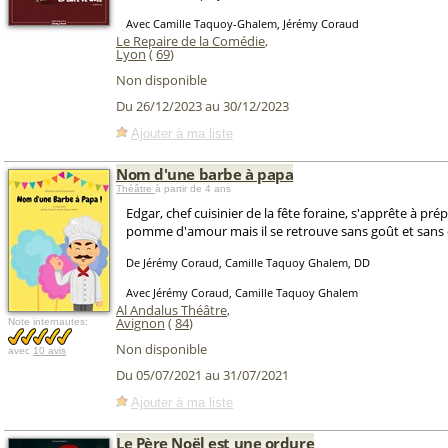
Avec Camille Taquoy-Ghalem, Jérémy Coraud
Le Repaire de la Comédie
,
Lyon
(
69
)
Non disponible
Du 26/12/2023 au 30/12/2023
Ajouter à ma liste
Nom d'une barbe à papa
Théâtre
à partir de 4 ans
Edgar, chef cuisinier de la fête foraine, s'apprête à pré
pomme d'amour mais il se retrouve sans goût et sans 
De Jérémy Coraud, Camille Taquoy Ghalem, DD
Avec Jérémy Coraud, Camille Taquoy Ghalem
Al Andalus Théâtre
,
Avignon
(
84
)
Note internautes:
Non disponible
avec
10 avis
Du 05/07/2021 au 31/07/2021
Ajouter à ma liste
Le Père Noël est une ordure