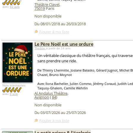
Théâtre Clavel
,
avec
92 avis
75019
Paris
Non disponible
Du 08/01/2018 au 26/03/2018
Ajouter à ma liste
Le Père Noël est une ordure
Théâtre
à partir de 14 ans
Un véritable classique du théâtre français, qui traverse
sans prendre une ride.
De Thierry Lhermitte, Josiane Balasko, Gérard Jugnot, Michel 
Chazel, Bruno Moynot
Avec Ilona Bachelier, Julien Commo, Jérémy Coraud, Judith Led
Note internautes:
Taquoy-Ghalem, Camille Wehrlin
Al Andalus Théâtre
,
avec
9 avis
Avignon
(
84
)
Non disponible
Du 03/07/2026 au 25/07/2026
Ajouter à ma liste
Le petit prince & l'écologie