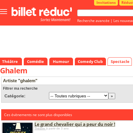
Invitations
Réduc
Bouton
menu
Sortez Maintenant!
principale
Recherche avancée
|
Les nouvea
Théâtre
Comédie
Humour
Comedy Club
Spectacle
Ghalem
Artiste "ghalem"
Filtrer ma recherche
Catégorie:
Ces évènements ne sont plus disponibles
Le grand chevalier qui a peur du noir !
Théâtre
à partir de 3 ans