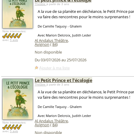
Théâtre
à partir de 3 ans
A la vue de sa planète en déchéance, le Petit Prince par
va faire des rencontres pour le moins surprenantes !
De Camille Taquoy - Ghalem
Note internautes:
Avec Marion Delcroix, Judith Leder
Al Andalus Théâtre
,
avec
5 avis
Avignon
(
84
)
Non disponible
Du 03/07/2026 au 25/07/2026
Ajouter à ma liste
Le Petit Prince et l'écologie
Théâtre
à partir de 3 ans
A la vue de sa planète en déchéance, le Petit Prince par
va faire des rencontres pour le moins surprenantes !
De Camille Taquoy - Ghalem
Avec Marion Delcroix, Judith Leder
Al Andalus Théâtre
,
Note internautes:
Avignon
(
84
)
avec
5 avis
Non disponible