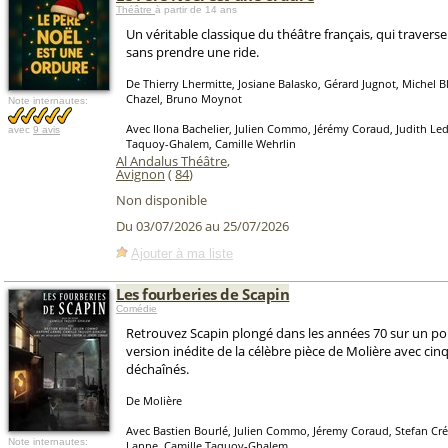
Théâtre
à partir de 14 ans
Un véritable classique du théâtre français, qui traverse
sans prendre une ride.
De Thierry Lhermitte, Josiane Balasko, Gérard Jugnot, Michel 
Chazel, Bruno Moynot
Note internautes:
Avec Ilona Bachelier, Julien Commo, Jérémy Coraud, Judith Led
avec
9 avis
Taquoy-Ghalem, Camille Wehrlin
Al Andalus Théâtre
,
Avignon
(
84
)
Non disponible
Du 03/07/2026 au 25/07/2026
Ajouter à ma liste
Les fourberies de Scapin
Comédie
Retrouvez Scapin plongé dans les années 70 sur un por
version inédite de la célèbre pièce de Molière avec ci
déchaînés.
De Molière
Avec Bastien Bourlé, Julien Commo, Jéremy Coraud, Stefan C
Note internautes:
Lanne, Camille Taquoy-Ghalem