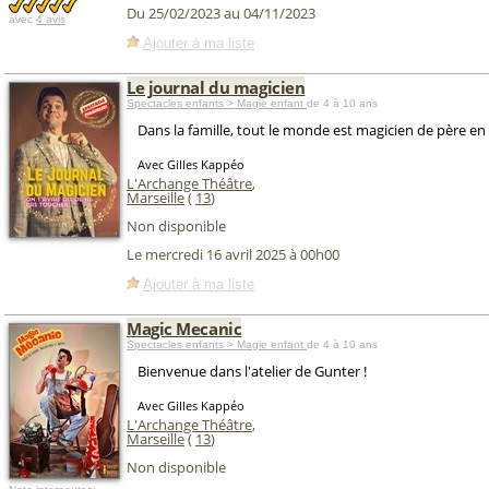
Du 25/02/2023 au 04/11/2023
avec
4 avis
Ajouter à ma liste
Le journal du magicien
Spectacles enfants > Magie enfant
de 4 à 10 ans
Dans la famille, tout le monde est magicien de père en f
Avec Gilles Kappéo
L'Archange Théâtre
,
Marseille
(
13
)
Non disponible
Le mercredi 16 avril 2025 à 00h00
Ajouter à ma liste
Magic Mecanic
Spectacles enfants > Magie enfant
de 4 à 10 ans
Bienvenue dans l'atelier de Gunter !
Avec Gilles Kappéo
L'Archange Théâtre
,
Marseille
(
13
)
Non disponible