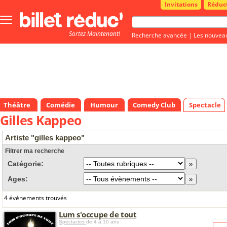
Invitations
Réduc
Bouton
menu
Sortez Maintenant!
principale
Recherche avancée
|
Les nouvea
Théâtre
Comédie
Humour
Comedy Club
Spectacle
Gilles Kappeo
Artiste "gilles kappeo"
Filtrer ma recherche
Catégorie:
Ages:
4 événements trouvés
Lum s'occupe de tout
Spectacles
de 4 à 10 ans