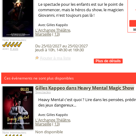
Le spectacle pour les enfants est sur le point de
commencer, mais le héros du show, le magicien
Giovanni, n'est toujours pas là !
Avec Gilles Kappéo
v
L'Archange Théâtre
,
Marseille
(
13
)
Note internautes:
Du 25/02/2027 au 25/02/2027
avec
8 avis
Jeudi à 10h, 14h30 et 16h30
Ajouter à ma liste
Ces évènements ne sont plus disponibles
Gilles Kappeo dans Heavy Mental Magic Show
Spectacles
Heavy Mental c'est quoi ? Lire dans les pensées, prédire
des jeux dangereux...
Avec Gilles Kappéo
L'Archange Théâtre
,
Marseille
(
13
)
Non disponible
Note internautes: