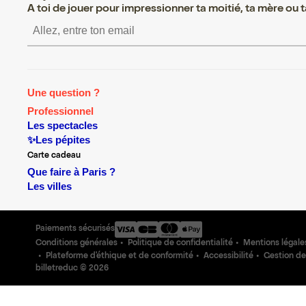
A toi de jouer pour impressionner ta moitié, ta mère ou ta
S’inscrire S’inscrire S’inscri
Une question ?
Professionnel
Les spectacles
✨Les pépites
Carte cadeau
Que faire à Paris ?
Les villes
Paiements sécurisés
Conditions générales
Politique de confidentialité
Mentions légale
Plateforme d'éthique et de conformité
Accessibilité
Gestion de
billetreduc ©
2026