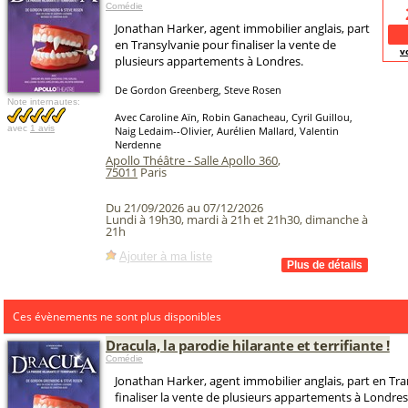
Comédie
Jonathan Harker, agent immobilier anglais, part
en Transylvanie pour finaliser la vente de
v
plusieurs appartements à Londres.
De Gordon Greenberg, Steve Rosen
Note internautes:
Avec Caroline Aïn, Robin Ganacheau, Cyril Guillou,
avec
1 avis
Naig Ledaim--Olivier, Aurélien Mallard, Valentin
Nerdenne
Apollo Théâtre - Salle Apollo 360
,
75011
Paris
Du 21/09/2026 au 07/12/2026
Lundi à 19h30, mardi à 21h et 21h30, dimanche à
21h
Ajouter à ma liste
Ces évènements ne sont plus disponibles
Dracula, la parodie hilarante et terrifiante !
Comédie
Jonathan Harker, agent immobilier anglais, part en Tr
finaliser la vente de plusieurs appartements à Londres