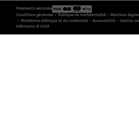
Paiements sécurisés
Conditions générales
Politique de confidentialité
Mentions légale
Plateforme d'éthique et de conformité
Accessibilité
Gestion de
billetreduc ©
2026