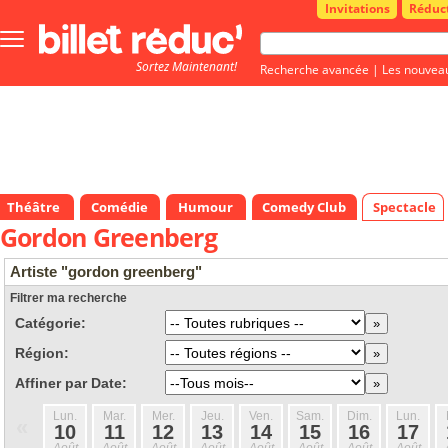
Invitations
Réduc
Bouton
menu
Sortez Maintenant!
principale
Recherche avancée
|
Les nouvea
Théâtre
Comédie
Humour
Comedy Club
Spectacle
Gordon Greenberg
Artiste "gordon greenberg"
Filtrer ma recherche
Catégorie:
Région:
Affiner par Date:
Lun.
Mar.
Mer.
Jeu.
Ven.
Sam.
Dim.
Lun.
«
10
11
12
13
14
15
16
17