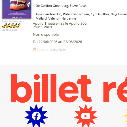
De Gordon Greenberg, Steve Rosen
Avec Caroline Aïn, Robin Ganacheau, Cyril Guillou, Naig Ledaim
Mallard, Valentin Nerdenne
Note internautes:
Apollo Théâtre - Salle Apollo 360
,
75011
Paris
avec
1 avis
Non disponible
Du 22/06/2026 au 23/06/2026
Ajouter à ma liste