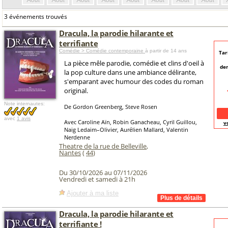
Août
Août
Août
Août
Août
Août
Août
Août
3 événements trouvés
Dracula, la parodie hilarante et
terrifiante
Comédie > Comédie contemporaine
à partir de 14 ans
Tar
La pièce mêle parodie, comédie et clins d'oeil à
de
la pop culture dans une ambiance délirante,
s'emparant avec humour des codes du roman
original.
Note internautes:
De Gordon Greenberg, Steve Rosen
avec
1 avis
Avec Caroline Aïn, Robin Ganacheau, Cyril Guillou,
v
Naig Ledaim–Olivier, Aurélien Mallard, Valentin
Nerdenne
Theatre de la rue de Belleville
,
Nantes
(
44
)
Du 30/10/2026 au 07/11/2026
Vendredi et samedi à 21h
Ajouter à ma liste
Dracula, la parodie hilarante et
terrifiante !