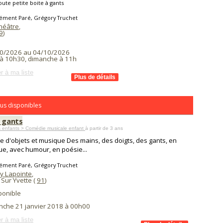
oute petite boite à gants
lément Paré, Grégory Truchet
Théâtre
,
9
)
0/2026 au 04/10/2026
à 10h30, dimanche à 11h
r à ma liste
us disponibles
à gants
s enfants > Comédie musicale enfant
à partir de 3 ans
e d'objets et musique Des mains, des doigts, des gants, en
e, avec humour, en poésie...
lément Paré, Grégory Truchet
y Lapointe
,
 Sur Yvette (
91
)
ponible
nche 21 janvier 2018 à 00h00
r à ma liste