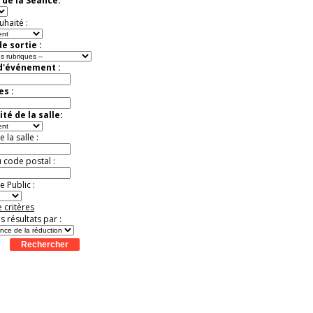
 de la Séance:
virtuelle à la Cité de
l'Histoire
uhaité :
Expérience unique !
Offre
promotionnelle.
e sortie :
Jusqu'à -35%
 d'événement :
es :
té de la salle:
la salle :
u code postal :
 Public :
 critères
es résultats par :