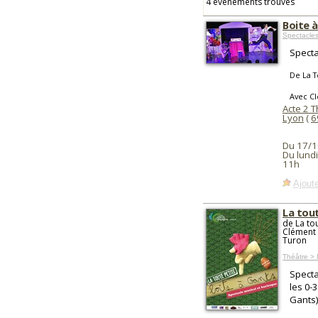
4 événements trouvés
Boite 
Spectacles
Specta
De La 
Avec C
Acte 2 
Lyon
(
6
Du 17/1
Du lund
11h
Ajoute
La tou
de La to
Clément 
Turon
Théâtre > 
Specta
les 0-
Gants)