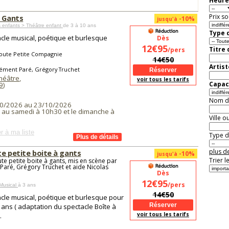
Heure
Prix so
à Gants
-10%
jusqu'à
 enfants > Théâtre enfant
de 3 à 10 ans
Type d
cle musical, poétique et burlesque
Dès
12€95
Titre
/pers
Toute Petite Compagnie
14€50
Artist
lément Paré, Grégory Truchet
Théâtre
,
voir tous les tarifs
Capaci
9
)
Nom de 
0/2026 au 23/10/2026
i au samedi à 10h30 et le dimanche à
Ville o
r à ma liste
Type de
plus de
te petite boite à gants
-10%
jusqu'à
Trier l
ute petite boite à gants, mis en scène par
Paré, Grégory Truchet et aide Nicolas
Dès
12€95
/pers
Musical
à 3 ans
14€50
cle musical, poétique et burlesque pour
3 ans ( adaptation du spectacle Boîte à
voir tous les tarifs
.