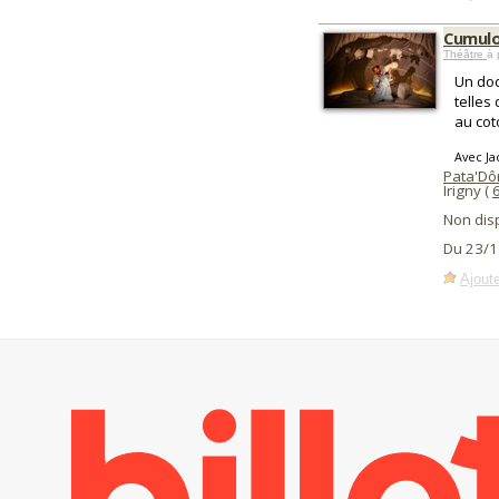
Cumul
Théâtre
à 
Un dod
telles
au cot
Avec Ja
Pata'Dô
Irigny (
Non dis
Du 23/1
Ajoute