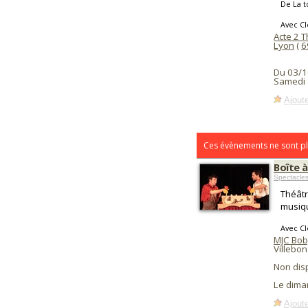
De La t
Avec C
Acte 2 
Lyon
(
6
Du 03/1
Samedi 
Ajoute
Ces évènements ne sont pl
Boîte 
Spectacle
Théâtr
musiqu
Avec C
MJC Bob
Villebon
Non dis
Le dima
Ajoute