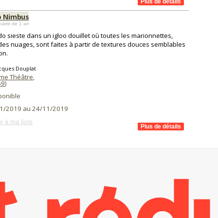
o Nimbus
partir de 1 an
o sieste dans un igloo douillet où toutes les marionnettes,
 des nuages, sont faites à partir de textures douces semblables
on.
cques Douplat
me Théâtre
,
69
)
ponible
1/2019 au 24/11/2019
r à ma liste