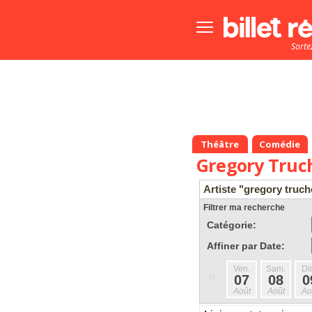
Bouton
menu
Sorte
principale
Théâtre
Comédie
Gregory Truc
Artiste "gregory truch
Filtrer ma recherche
Catégorie:
Affiner par Date:
Ven.
Sam.
Di
«
07
08
0
Août
Août
Ao