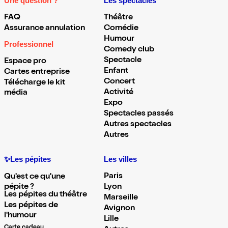
Une question ?
Les spectacles
FAQ
Théâtre
Assurance annulation
Comédie
Humour
Professionnel
Comedy club
Spectacle
Espace pro
Enfant
Cartes entreprise
Concert
Télécharge le kit
Activité
média
Expo
Spectacles passés
Autres spectacles
Autres
✨Les pépites
Les villes
Paris
Qu'est ce qu'une
pépite ?
Lyon
Les pépites du théâtre
Marseille
Les pépites de
Avignon
l'humour
Lille