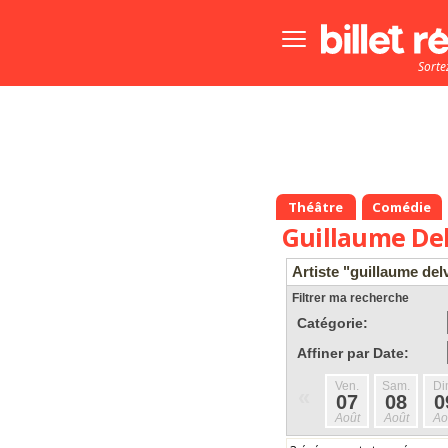
Bouton
menu
Sorte
principale
Théâtre
Comédie
Guillaume De
Artiste "guillaume del
Filtrer ma recherche
Catégorie:
Affiner par Date:
Ven.
Sam.
Di
«
07
08
0
Août
Août
Ao