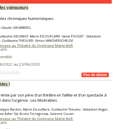
des vainqueurs
bles chroniques humoristiques.
n-Claude GRUMBERG
uillaume DELVINGT- Marie ESCOUFLAIRE -Sania POUGET - Sébastien
- Guillaume THEULIER- Simon VANOVERSCHELDE
ymnase au Théatre du Gymnase Marie-Bell
,
aris
ponible
6/2022 au 23/06/2022
r à ma liste
les !
hérite par son père d'un théâtre en faillite et d'un spectacle à
 dans l'urgence : Les Misérables.
ilippe Bardon, Marie Escouflaire, Guillaume Theulier, Sébastien Roger,
ne Adler Tal, Bruno Torregrossa, Solenne Cousin
ymnase au Théatre du Gymnase Marie-Bell
,
aris