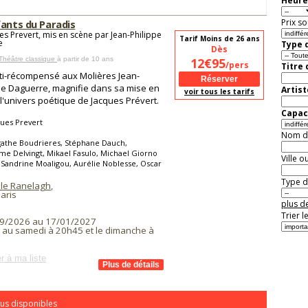
Heure
Prix so
fants du Paradis
es Prevert, mis en scène par Jean-Philippe
Tarif Moins de 26 ans
e
Type d
Dès
Théâtre classique
à partir de 10 ans
12€95
/pers
Titre
ti-récompensé aux Molières Jean-
pe Daguerre, magnifie dans sa mise en
Artist
voir tous les tarifs
l'univers poétique de Jacques Prévert.
Capaci
ues Prevert
Nom de 
gathe Boudrieres, Stéphane Dauch,
me Delvingt, Mikael Fasulo, Michael Giorno
Ville o
Sandrine Moaligou, Aurélie Noblesse, Oscar
Type de
 le Ranelagh
,
aris
plus de
Trier l
9/2026 au 17/01/2027
i au samedi à 20h45 et le dimanche à
r à ma liste
us disponibles