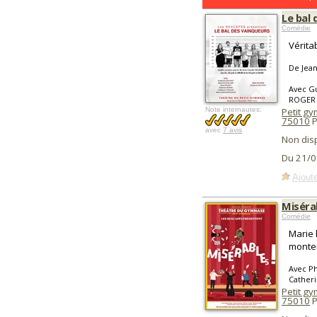
Le bal 
Comédie
Vérita
De Jea
Avec G
ROGER 
Note internautes:
Petit g
75010
P
avec
7 avis
Non dis
Du 21/0
Ajoute
Misérab
Comédie
Marie 
monter
Avec Ph
Catheri
Petit g
75010
P