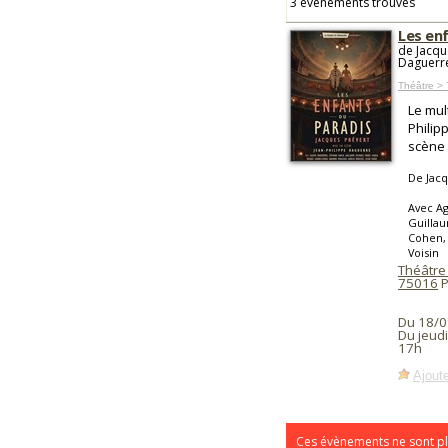
3 événements trouvés
Les en
de Jacqu
Daguerr
Théâtre > 
Le mul
Philip
scène 
De Jacq
Avec A
Guillau
Cohen, 
Voisin
Théâtre
75016
P
Du 18/0
Du jeud
17h
Ajoute
Ces évènements ne sont pl