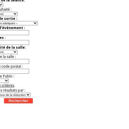
 de la Séance:
virtuelle à la Cité de
l'Histoire
uhaité :
Expérience unique !
Offre
promotionnelle.
e sortie :
Jusqu'à -35%
 d'événement :
es :
té de la salle:
la salle :
u code postal :
 Public :
 critères
es résultats par :