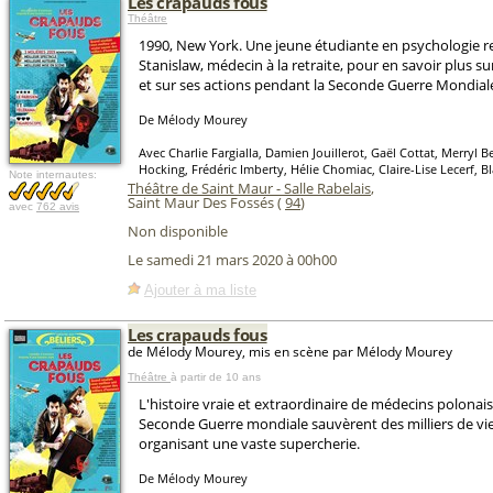
Les crapauds fous
Théâtre
1990, New York. Une jeune étudiante en psychologie re
Stanislaw, médecin à la retraite, pour en savoir plus s
et sur ses actions pendant la Seconde Guerre Mondial
De Mélody Mourey
Avec Charlie Fargialla, Damien Jouillerot, Gaël Cottat, Merryl
Hocking, Frédéric Imberty, Hélie Chomiac, Claire-Lise Lecerf, B
Note internautes:
Théâtre de Saint Maur - Salle Rabelais
,
Saint Maur Des Fossés (
94
)
avec
762 avis
Non disponible
Le samedi 21 mars 2020 à 00h00
Ajouter à ma liste
Les crapauds fous
de Mélody Mourey, mis en scène par Mélody Mourey
Théâtre
à partir de 10 ans
L'histoire vraie et extraordinaire de médecins polonais
Seconde Guerre mondiale sauvèrent des milliers de vies
organisant une vaste supercherie.
De Mélody Mourey