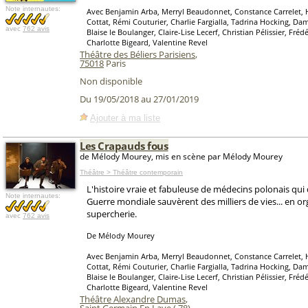
Note internautes:
Avec Benjamin Arba, Merryl Beaudonnet, Constance Carrelet, 
Cottat, Rémi Couturier, Charlie Fargialla, Tadrina Hocking, Dam
avec
762 avis
Blaise le Boulanger, Claire-Lise Lecerf, Christian Pélissier, Fréd
Charlotte Bigeard, Valentine Revel
Théâtre des Béliers Parisiens
,
75018
Paris
Non disponible
Du 19/05/2018 au 27/01/2019
Ajouter à ma liste
Les Crapauds fous
de Mélody Mourey, mis en scène par Mélody Mourey
Théâtre > Théâtre contemporain
L'histoire vraie et fabuleuse de médecins polonais qui
Note internautes:
Guerre mondiale sauvèrent des milliers de vies... en o
supercherie.
avec
762 avis
De Mélody Mourey
Avec Benjamin Arba, Merryl Beaudonnet, Constance Carrelet, 
Cottat, Rémi Couturier, Charlie Fargialla, Tadrina Hocking, Dam
Blaise le Boulanger, Claire-Lise Lecerf, Christian Pélissier, Fréd
Charlotte Bigeard, Valentine Revel
Théâtre Alexandre Dumas
,