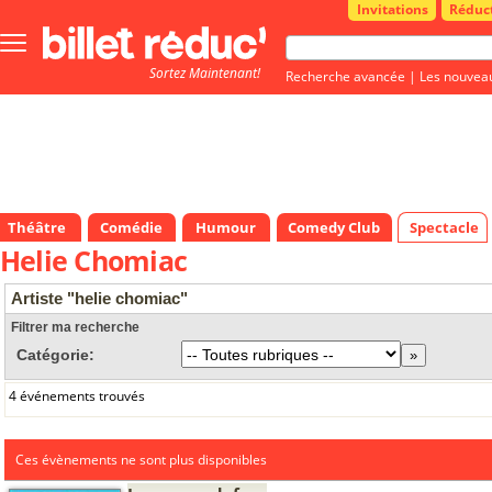
Invitations
Réduc
Bouton
menu
Sortez Maintenant!
principale
Recherche avancée
|
Les nouvea
Théâtre
Comédie
Humour
Comedy Club
Spectacle
Helie Chomiac
Artiste "helie chomiac"
Filtrer ma recherche
Catégorie:
4 événements trouvés
Ces évènements ne sont plus disponibles