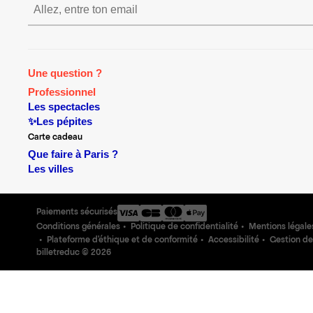
S’inscrire S’inscrire S’in
Une question ?
Professionnel
Les spectacles
✨Les pépites
Carte cadeau
Que faire à Paris ?
Les villes
Paiements sécurisés
Conditions générales
Politique de confidentialité
Mentions légale
Plateforme d'éthique et de conformité
Accessibilité
Gestion de
billetreduc ©
2026