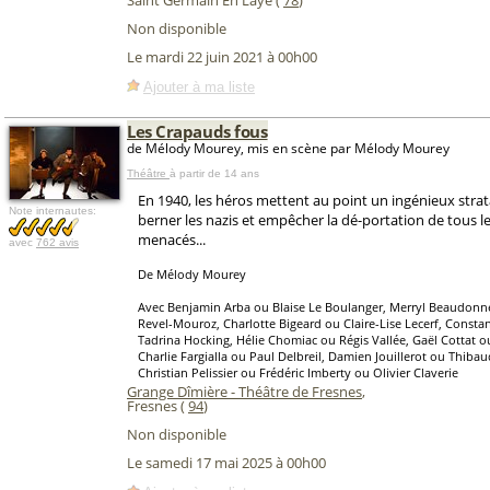
Saint Germain En Laye (
78
)
Non disponible
Le mardi 22 juin 2021 à 00h00
Ajouter à ma liste
Les Crapauds fous
de Mélody Mourey, mis en scène par Mélody Mourey
Théâtre
à partir de 14 ans
En 1940, les héros mettent au point un ingénieux str
Note internautes:
berner les nazis et empêcher la dé-portation de tous l
menacés...
avec
762 avis
De Mélody Mourey
Avec Benjamin Arba ou Blaise Le Boulanger, Merryl Beaudonn
Revel-Mouroz, Charlotte Bigeard ou Claire-Lise Lecerf, Consta
Tadrina Hocking, Hélie Chomiac ou Régis Vallée, Gaël Cottat o
Charlie Fargialla ou Paul Delbreil, Damien Jouillerot ou Thib
Christian Pelissier ou Frédéric Imberty ou Olivier Claverie
Grange Dîmière - Théâtre de Fresnes
,
Fresnes (
94
)
Non disponible
Le samedi 17 mai 2025 à 00h00