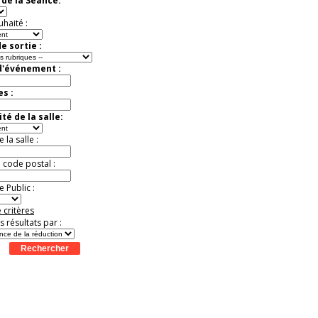
de la Séance:
Offre
exceptionnelle.
Jusqu'à -33%
uhaité :
e sortie :
d'événement :
es :
té de la salle:
la salle :
u code postal :
 Public :
 critères
es résultats par :