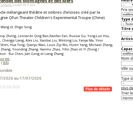
gendes des Montagnes et des Mers
Heure 
s enfants
à partir de 5 ans
Prix so
cle mélangeant théâtre et ombres chinoises créé par la
nie QFun Theater Children's Experimental Troupe (Chine)
Type d
 Wang et Zhige Song
Titre 
nqi Zheng, Leonardo Qing Bao,Xiaofan Fan, Ruoxia Gu, Yong-Lun Hsu,
Artist
Li, Chengyi Liang, Aike Liu, Xiaobai Liu, Wintong Liu, Fanya Ma, Yinxi
Shen, Hua Tong, Qianyu Wan, Louis Ziyi Wu, Huien Yang, Michael Zhang,
Capaci
 Zhang, Younding Zhang, Hanmo Zhao, Yifei Zhao et Yi Zhong /
ion : Rui Chen, Jiali Gong et Liang Zhang
Nom de 
Gorge
,
(
84
)
Ville o
ponible
7/2026 au 17/07/2026
Type de
r à ma liste
plus de
Trier l