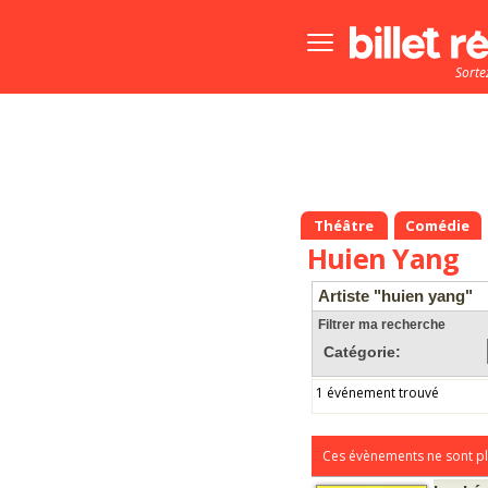
Bouton
menu
Sorte
principale
Théâtre
Comédie
Huien Yang
Artiste "huien yang"
Filtrer ma recherche
Catégorie:
1 événement trouvé
Ces évènements ne sont pl