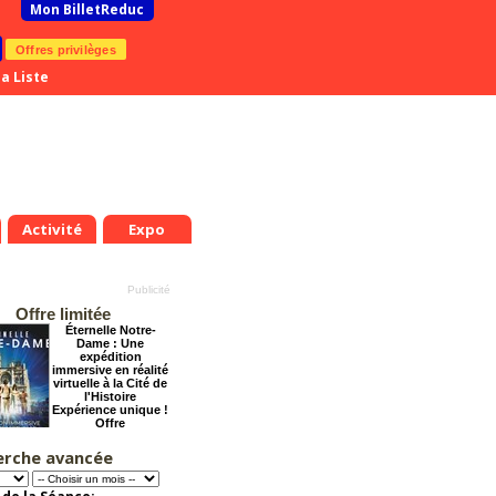
Mon BilletReduc
Offres privilèges
a Liste
Activité
Expo
Offre limitée
Éternelle Notre-
Dame : Une
expédition
immersive en réalité
virtuelle à la Cité de
l'Histoire
Expérience unique !
Offre
promotionnelle.
Jusqu'à -35%
erche avancée
Cendrillon, la
véritable histoire