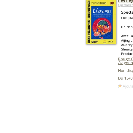
Les Lé
Spectacle
Specta
compag
De Nan
Avec La
Aijing 
Audrey 
Shuaiqi
Product
Rouge 
Avignon
Non dis
Du 15/0
Ajoute