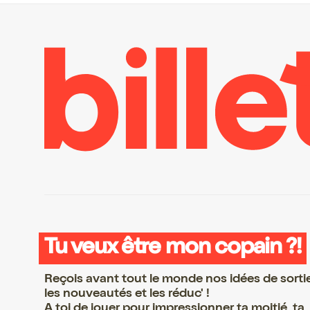
Tu veux être mon copain ?!
Reçois avant tout le monde nos idées de sorti
les nouveautés et les réduc' !
A toi de jouer pour impressionner ta moitié, ta