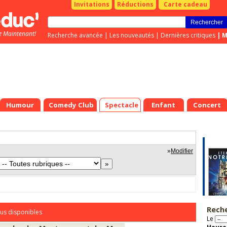
Invitations
Réductions
Carte cadeau
z Maintenant!
Recherche avancée
|
Les nouveautés
|
Dernières critiques
|
M
Humour
Comedy Club
Spectacle
Enfant
Concert
»
Modifier
Rech
us disponibles
Le