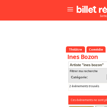
Bouton
menu
Sorte
principale
Théâtre
Comédie
Ines Bozon
Artiste "ines bozon"
Filtrer ma recherche
Catégorie:
2 événements trouvés
Ces évènements ne sont pl