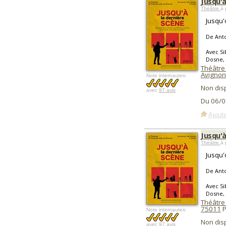
Jusqu'à
Théâtre
à 
Jusqu'
De Ant
Avec Si
Dosne, 
Théâtre 
Avignon
Note internautes:
Non dis
avec
97 avis
Du 06/0
Ajoute
Jusqu'à
Théâtre
à 
Jusqu'
De Ant
Avec Si
Dosne, 
Théâtre 
75011
P
Note internautes:
Non dis
avec
97 avis