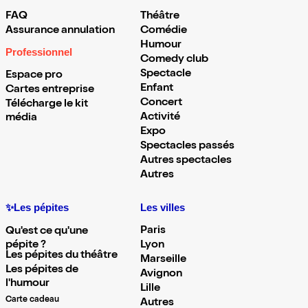
FAQ
Théâtre
Assurance annulation
Comédie
Humour
Professionnel
Comedy club
Spectacle
Espace pro
Enfant
Cartes entreprise
Concert
Télécharge le kit
Activité
média
Expo
Spectacles passés
Autres spectacles
Autres
✨Les pépites
Les villes
Paris
Qu'est ce qu'une
pépite ?
Lyon
Les pépites du théâtre
Marseille
Les pépites de
Avignon
l'humour
Lille
Carte cadeau
Autres