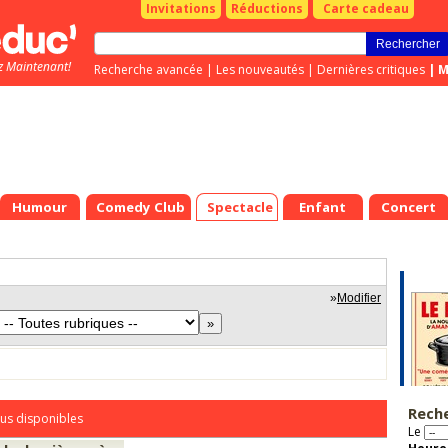
Invitations
Réductions
Carte cadeau
z Maintenant!
Recherche avancée
|
Les nouveautés
|
Dernières critiques
|
M
Humour
Comedy Club
Spectacle
Enfant
Concert
»
Modifier
Rech
us disponibles
Le