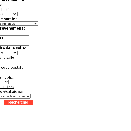
de la Séance:
exceptionnelle.
Jusqu'à -26%
uhaité :
e sortie :
d'événement :
es :
té de la salle:
la salle :
u code postal :
 Public :
 critères
es résultats par :