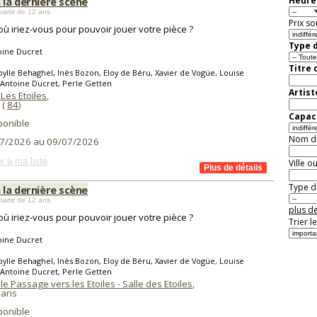
 la dernière scène
Heure 
partir de 12 ans
Prix so
où iriez-vous pour pouvoir jouer votre pièce ?
Type d
oine Ducret
Titre 
bylle Behaghel, Inès Bozon, Eloy de Béru, Xavier de Vogüe, Louise
Antoine Ducret, Perle Getten
Artist
Les Etoiles
,
(
84
)
Capaci
ponible
Nom de 
7/2026 au 09/07/2026
r à ma liste
Ville o
Type de
 la dernière scène
partir de 12 ans
plus de
où iriez-vous pour pouvoir jouer votre pièce ?
Trier l
oine Ducret
bylle Behaghel, Inès Bozon, Eloy de Béru, Xavier de Vogüe, Louise
Antoine Ducret, Perle Getten
le Passage vers les Etoiles - Salle des Etoiles
,
aris
ponible