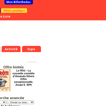
Mon BilletReduc
Offres privilèges
a Liste
Activité
Expo
Offre limitée
Le Rôti - La
nouvelle comédie
d'Amanda Sthers
Offre
exceptionnelle.
Jusqu'à -50%
erche avancée
La Cité Interdite :
Six siècles de
mystères
Offre