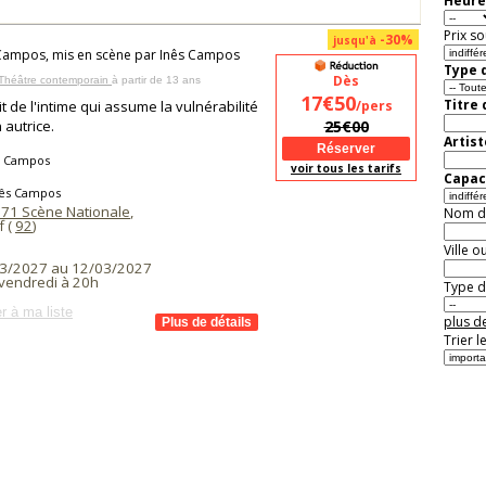
Heure
Prix so
-30%
jusqu'à
Campos, mis en scène par Inês Campos
Type d
Dès
 Théâtre contemporain
à partir de 13 ans
17€50
Titre
it de l'intime qui assume la vulnérabilité
/pers
 autrice.
25€00
Artist
s Campos
voir tous les tarifs
Capaci
nês Campos
 71 Scène Nationale
,
Nom de 
f (
92
)
Ville o
3/2027 au 12/03/2027
 vendredi à 20h
Type de
r à ma liste
plus de
Trier l