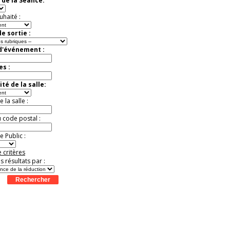
 de la Séance:
Jusqu'à -37%
uhaité :
e sortie :
 d'événement :
es :
té de la salle:
la salle :
u code postal :
 Public :
 critères
es résultats par :