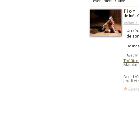
1 événement trouvé
f i o ^
de Inês 
Théâtre >
Un réc
de son
De Inê
Avec I
Théâtre
Malakof
Du 11/0
Jeudi et
Ajoute