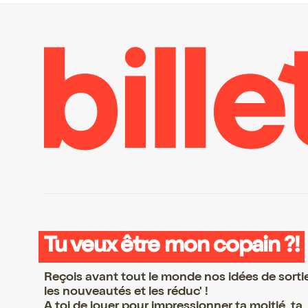
Tu veux être mon copain ?!
Reçois avant tout le monde nos idées de sorti
les nouveautés et les réduc' !
A toi de jouer pour impressionner ta moitié, ta