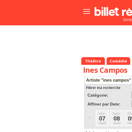
Bouton
menu
Sorte
principale
Théâtre
Comédie
Ines Campos
Artiste "ines campos"
Filtrer ma recherche
Catégorie:
Affiner par Date:
Ven.
Sam.
Di
«
07
08
0
Août
Août
Ao