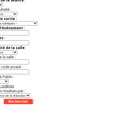
de la Séance:
Jusqu'à -57%
uhaité :
e sortie :
d'événement :
es :
té de la salle:
la salle :
u code postal :
 Public :
 critères
es résultats par :