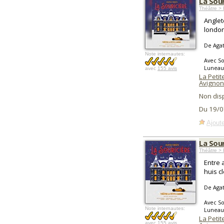
La Sour
Théâtre > 
Anglet
london
De Agat
Note internautes:
Avec So
Luneau,
avec
155 avis
La Peti
Avignon
Non dis
Du 19/0
Ajoute
La Sour
Théâtre > 
Entre 
huis c
De Agat
Avec So
Note internautes:
Luneau,
La Peti
avec
155 avis