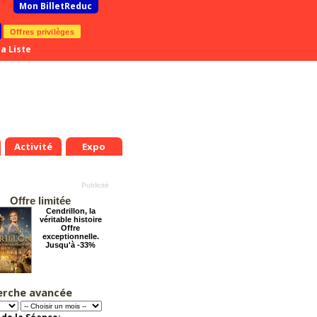
Mon BilletReduc
Offres privilèges
a Liste
Activité
Expo
Offre limitée
Cendrillon, la
véritable histoire
Offre
exceptionnelle.
Jusqu'à -33%
erche avancée
Chéri on se dit tout
!
Offre
exceptionnelle.