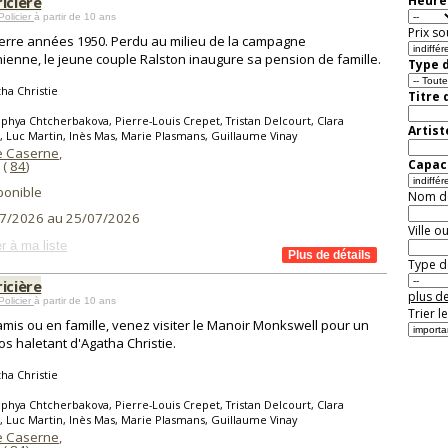
icière
Heure 
Policier
à partir de 10 ans
Prix so
erre années 1950. Perdu au milieu de la campagne
ienne, le jeune couple Ralston inaugure sa pension de famille.
Type d
ha Christie
Titre 
phya Chtcherbakova, Pierre-Louis Crepet, Tristan Delcourt, Clara
Artist
 Luc Martin, Inès Mas, Marie Plasmans, Guillaume Vinay
te Caserne
,
Capaci
(
84
)
ponible
Nom de 
7/2026 au 25/07/2026
Ville o
r à ma liste
Type de
icière
plus de
Policier
à partir de 10 ans
Trier l
amis ou en famille, venez visiter le Manoir Monkswell pour un
los haletant d'Agatha Christie.
ha Christie
phya Chtcherbakova, Pierre-Louis Crepet, Tristan Delcourt, Clara
 Luc Martin, Inès Mas, Marie Plasmans, Guillaume Vinay
te Caserne
,