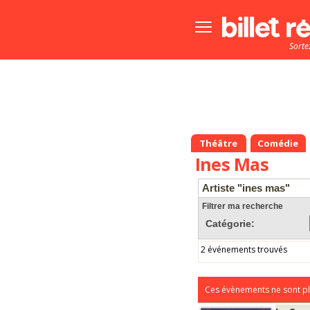
Bouton
menu
Sorte
principale
Théâtre
Comédie
Ines Mas
Artiste "ines mas"
Filtrer ma recherche
Catégorie:
2 événements trouvés
Ces évènements ne sont pl