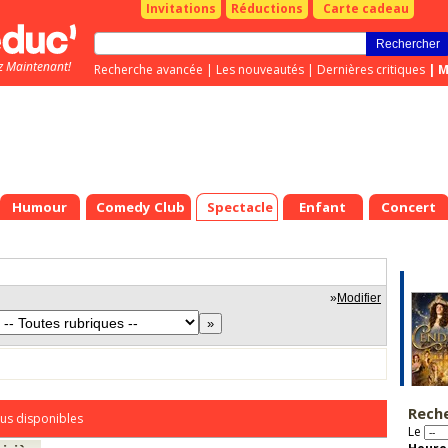
Invitations
Réductions
Carte cadeau
z Maintenant!
Recherche avancée
|
Les nouveautés
|
Dernières critiques
|
M
Humour
Comedy Club
Spectacle
Enfant
Concert
»
Modifier
Rech
us disponibles
Le