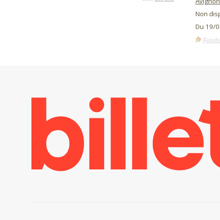
Avignon
Non dis
Du 19/0
Ajoute