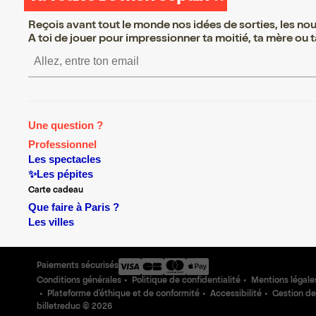
Reçois avant tout le monde nos idées de sorties, les nouv
A toi de jouer pour impressionner ta moitié, ta mère ou ta
S’inscrire S’inscrire S’ins
Une question ?
Professionnel
Les spectacles
✨Les pépites
Carte cadeau
Que faire à Paris ?
Les villes
Paiements sécurisés
Conditions générales
Politique de confidentialité
Mentions légale
Plateforme d'éthique et de conformité
Accessibilité
Gestion de
billetreduc ©
2026