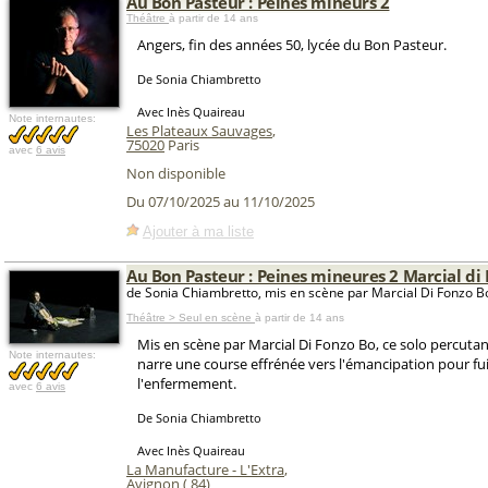
Au Bon Pasteur : Peines mineurs 2
Théâtre
à partir de 14 ans
Angers, fin des années 50, lycée du Bon Pasteur.
De Sonia Chiambretto
Avec Inès Quaireau
Note internautes:
Les Plateaux Sauvages
,
75020
Paris
avec
6 avis
Non disponible
Du 07/10/2025 au 11/10/2025
Ajouter à ma liste
Au Bon Pasteur : Peines mineures 2 Marcial di
de Sonia Chiambretto, mis en scène par Marcial Di Fonzo B
Théâtre > Seul en scène
à partir de 14 ans
Mis en scène par Marcial Di Fonzo Bo, ce solo percutant
Note internautes:
narre une course effrénée vers l'émancipation pour fu
l'enfermement.
avec
6 avis
De Sonia Chiambretto
Avec Inès Quaireau
La Manufacture - L'Extra
,
Avignon
(
84
)