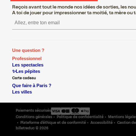
Reçois avant tout le monde nos idées de sorties, les nouv
A toi de jouer pour impressionner ta moitié, ta mère ou ta
S’inscrire S’inscrire S’inscr
Une question ?
Professionnel
Les spectacles
✨Les pépites
Carte cadeau
Que faire à Paris ?
Les villes
Paiements sécurisés
Conditions générales
Politique de confidentialité
Mentions légale
Plateforme d'éthique et de conformité
Accessibilité
Gestion de
billetreduc ©
2026