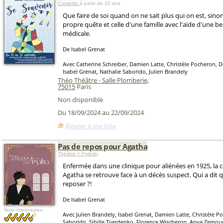
Comédie
à partir de 10 ans
Que faire de soi quand on ne sait plus qui on est, sinon
propre quête et celle d'une famille avec l'aide d'une be
médicale.
De Isabel Grenat
Avec Catherine Schreiber, Damien Latte, Christèle Pocheron, D
Isabel Grenat, Nathalie Saborido, Julien Brandely
Théo Théâtre - Salle Plomberie
,
75015
Paris
Non disponible
Du 18/09/2024 au 22/09/2024
Ajouter à ma liste
Pas de repos pour Agatha
Théâtre > Policier
Enfermée dans une clinique pour aliénées en 1925, la
Agatha se retrouve face à un décès suspect. Qui a dit q
reposer ?!
De Isabel Grenat
Note internautes:
Avec Julien Brandely, Isabel Grenat, Damien Latte, Christèle P
Saborido, Sibille Tverdenko, Florence Wischerop, Anya Zemou