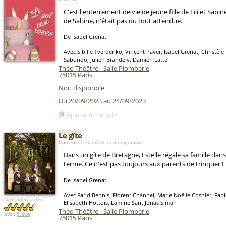
C'est l'enterrement de vie de jeune fille de Lili et Sabi
de Sabine, n'était pas du tout attendue.
De Isabel Grenat
Avec Sibille Tverdenko, Vincent Payer, Isabel Grenat, Christèl
Saborido, Julien Brandely, Damien Latte
Théo Théâtre - Salle Plomberie
,
75015
Paris
Non disponible
Du 20/09/2023 au 24/09/2023
Ajouter à ma liste
Le gîte
Comédie > Comédie contemporaine
Dans un gîte de Bretagne, Estelle régale sa famille dan
terme. Ce n'est pas toujours aux parents de trinquer !
De Isabel Grenat
Avec Farid Bennis, Florent Channel, Marie Noëlle Cosnier, Fabi
Note internautes:
Elisabeth Hottois, Lamine Sarr, Jonas Simah
Théo Théâtre - Salle Plomberie
,
avec
5 avis
75015
Paris