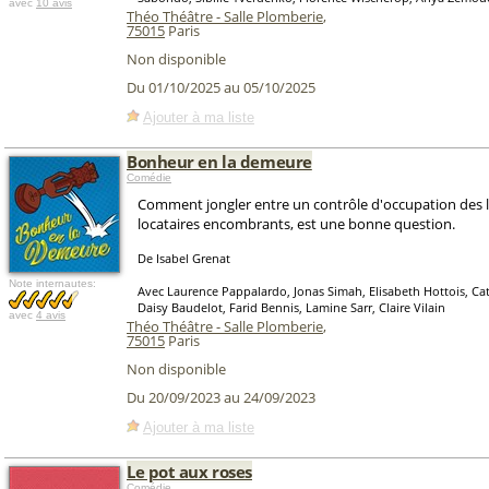
avec
10 avis
Théo Théâtre - Salle Plomberie
,
75015
Paris
Non disponible
Du 01/10/2025 au 05/10/2025
Ajouter à ma liste
Bonheur en la demeure
Comédie
Comment jongler entre un contrôle d'occupation des l
locataires encombrants, est une bonne question.
De Isabel Grenat
Note internautes:
Avec Laurence Pappalardo, Jonas Simah, Elisabeth Hottois, Cat
Daisy Baudelot, Farid Bennis, Lamine Sarr, Claire Vilain
avec
4 avis
Théo Théâtre - Salle Plomberie
,
75015
Paris
Non disponible
Du 20/09/2023 au 24/09/2023
Ajouter à ma liste
Le pot aux roses
Comédie