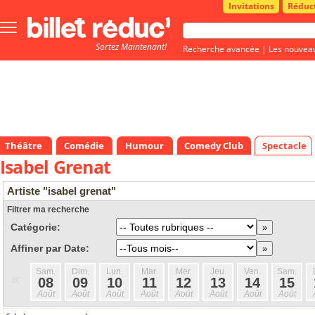
Invitations
Réduc
Bouton
menu
Sortez Maintenant!
principale
Recherche avancée
|
Les nouvea
Théâtre
Comédie
Humour
Comedy Club
Spectacle
Isabel Grenat
Artiste "isabel grenat"
Filtrer ma recherche
Catégorie:
Affiner par Date:
Sam.
Dim.
Lun.
Mar.
Mer.
Jeu.
Ven.
Sam.
«
08
09
10
11
12
13
14
15
Août
Août
Août
Août
Août
Août
Août
Août