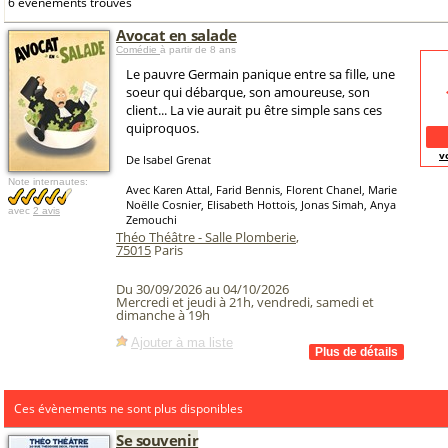
6 événements trouvés
Avocat en salade
Comédie
à partir de 8 ans
Le pauvre Germain panique entre sa fille, une
soeur qui débarque, son amoureuse, son
client... La vie aurait pu être simple sans ces
quiproquos.
v
De Isabel Grenat
Note internautes:
Avec Karen Attal, Farid Bennis, Florent Chanel, Marie
Noëlle Cosnier, Elisabeth Hottois, Jonas Simah, Anya
avec
2 avis
Zemouchi
Théo Théâtre - Salle Plomberie
,
75015
Paris
Du 30/09/2026 au 04/10/2026
Mercredi et jeudi à 21h, vendredi, samedi et
dimanche à 19h
Ajouter à ma liste
Ces évènements ne sont plus disponibles
Se souvenir