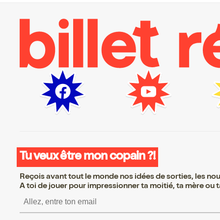
Tu veux être mon copain ?!
Reçois avant tout le monde nos idées de sorties, les nouv
A toi de jouer pour impressionner ta moitié, ta mère ou ta
S’inscrire S’inscrire S