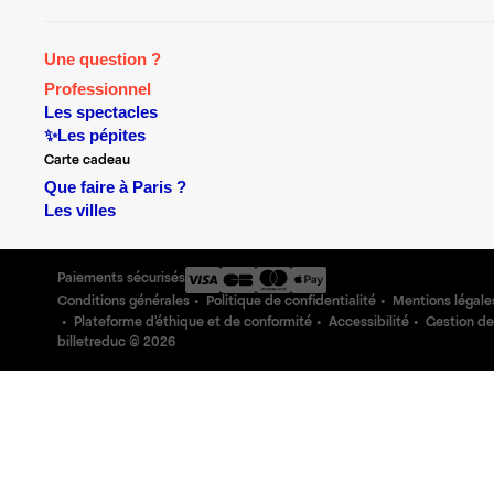
Une question ?
Professionnel
Les spectacles
✨Les pépites
Carte cadeau
Que faire à Paris ?
Les villes
Paiements sécurisés
Conditions générales
Politique de confidentialité
Mentions légale
Plateforme d'éthique et de conformité
Accessibilité
Gestion de
billetreduc ©
2026