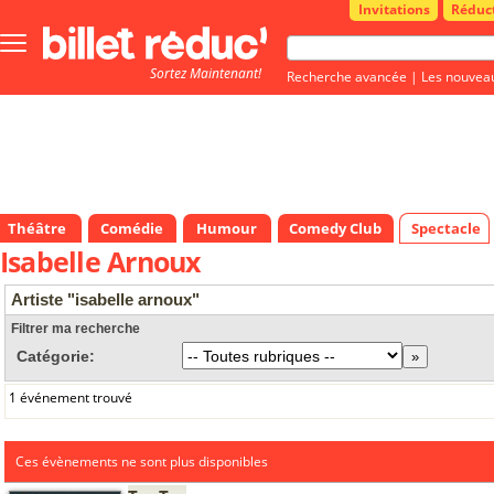
Invitations
Réduc
Bouton
menu
Sortez Maintenant!
principale
Recherche avancée
|
Les nouvea
Théâtre
Comédie
Humour
Comedy Club
Spectacle
Isabelle Arnoux
Artiste "isabelle arnoux"
Filtrer ma recherche
Catégorie:
1 événement trouvé
Ces évènements ne sont plus disponibles