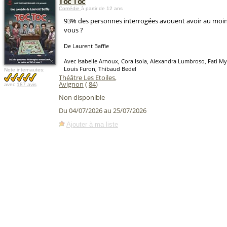
Toc Toc
Comédie
à partir de 12 ans
93% des personnes interrogées avouent avoir au moin
vous ?
De Laurent Baffie
Avec Isabelle Arnoux, Cora Isola, Alexandra Lumbroso, Fati M
Louis Furon, Thibaud Bedel
Note internautes:
Théâtre Les Etoiles
,
Avignon
(
84
)
avec
187 avis
Non disponible
Du 04/07/2026 au 25/07/2026
Ajouter à ma liste