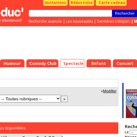
Invitations
Réductions
Carte cadeau
z Maintenant!
Recherche avancée
|
Les nouveautés
|
Dernières critiques
|
M
Humour
Comedy Club
Spectacle
Enfant
Concert
"
»
Modifier
Rech
us disponibles
Le