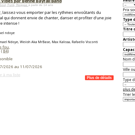
 Vibes par Benne Bayfall Band
Heure 
 Soul, Funk, Reggae
à partir de 14 ans
Prix so
r, laissez-vous emporter par les rythmes envoûtants du
l qui donnent envie de chanter, danser et profiter d'une joie
Type d
re intense !
Titre 
ael ndoye
Artist
mael Ndoye, Weiish Aka MrBase, Max Kalissa, Rafaello Visconti
e fou
,
Capaci
(
84
)
ponible
Nom de 
7/2026 au 11/07/2026
Ville o
r à ma liste
Type de
plus de
Trier l