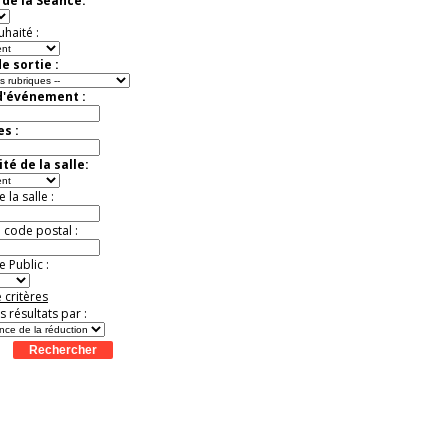
de la Séance:
Jusqu'à -52%
uhaité :
e sortie :
d'événement :
es :
té de la salle:
la salle :
u code postal :
 Public :
 critères
es résultats par :