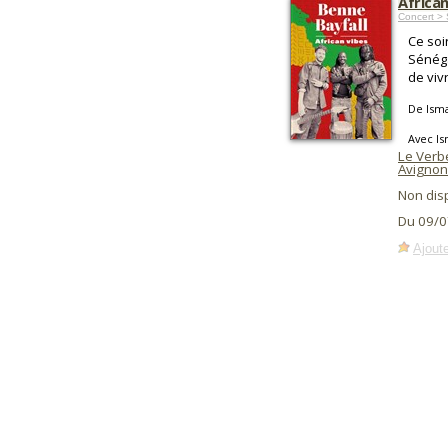
African
Concert >
Ce soi
Sénéga
de viv
De Ism
Avec Is
Le Verb
Avignon
Non dis
Du 09/0
Ajoute