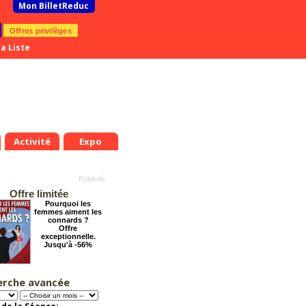
Mon BilletReduc
Offres privilèges
a Liste
Activité
Expo
Offre limitée
Pourquoi les
femmes aiment les
connards ?
Offre
exceptionnelle.
Jusqu'à -56%
erche avancée
Dernier coup de
ciseaux
Offre
exceptionnelle.