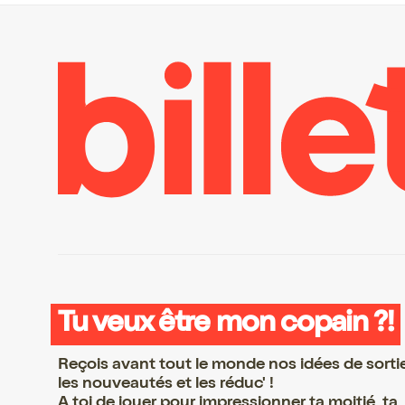
Tu veux être mon copain ?!
Reçois avant tout le monde nos idées de sorti
les nouveautés et les réduc' !
A toi de jouer pour impressionner ta moitié, ta