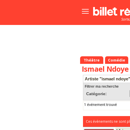
Bouton
menu
Sorte
principale
Théâtre
Comédie
Ismael Ndoye
Artiste "ismael ndoye
Filtrer ma recherche
Catégorie:
1 événement trouvé
Ces évènements ne sont pl