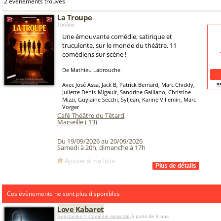
2 événements trouvés
La Troupe
Théâtre
Une émouvante comédie, satirique et
truculente, sur le monde du théâtre. 11
comédiens sur scène !
De Mathieu Labrouche
v
Avec José Assa, Jack B, Patrick Bernard, Marc Chickly,
Juliette Denis-Migault, Sandrine Galliano, Christine
Mizzi, Guylaine Secchi, Syljean, Karine Villemin, Marc
Vorger
Café Théâtre du Têtard
,
Marseille
(
13
)
Du 19/09/2026 au 20/09/2026
Samedi à 20h, dimanche à 17h
Ajouter à ma liste
Ces évènements ne sont plus disponibles
Love Kabaret
Spectacles > Comédie musicale
à partir de 8 ans