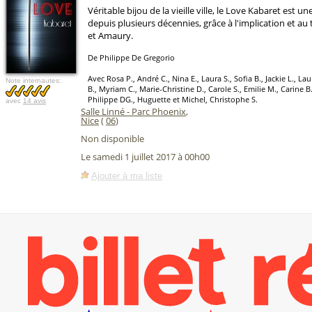
Véritable bijou de la vieille ville, le Love Kabaret est un
depuis plusieurs décennies, grâce à l'implication et a
et Amaury.
De Philippe De Gregorio
Avec Rosa P., André C., Nina E., Laura S., Sofia B., Jackie L., La
Note internautes:
B., Myriam C., Marie-Christine D., Carole S., Emilie M., Carine B.
Philippe DG., Huguette et Michel, Christophe S.
avec
14 avis
Salle Linné - Parc Phoenix
,
Nice
(
06
)
Non disponible
Le samedi 1 juillet 2017 à 00h00
Ajouter à ma liste