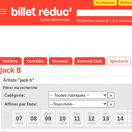
Invitations
Réduc
Bouton
menu
Sortez Maintenant!
principale
Recherche avancée
|
Les nouvea
Théâtre
Comédie
Humour
Comedy Club
Spectacle
Jack B
Artiste "jack b"
Filtrer ma recherche
Catégorie:
Affiner par Date:
Ven.
Sam.
Dim.
Lun.
Mar.
Mer.
Jeu.
Ven.
«
07
08
09
10
11
12
13
14
Août
Août
Août
Août
Août
Août
Août
Août