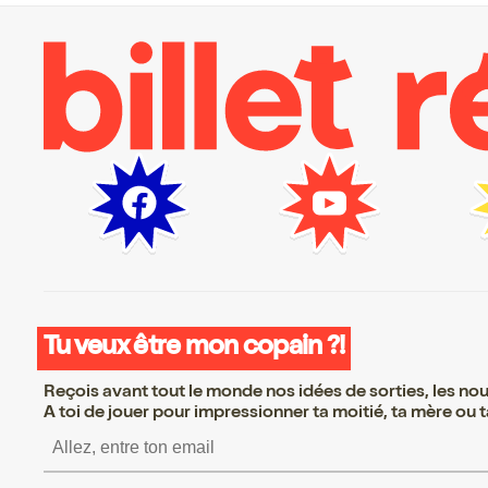
Tu veux être mon copain ?!
Reçois avant tout le monde nos idées de sorties, les nouv
A toi de jouer pour impressionner ta moitié, ta mère ou ta
S’inscrire S’inscrire S’