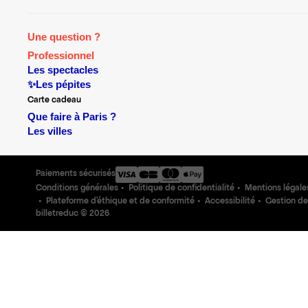
Une question ?
Professionnel
Les spectacles
✨Les pépites
Carte cadeau
Que faire à Paris ?
Les villes
Paiements sécurisés
Conditions générales
Politique de confidentialité
Mentions légale
Plateforme d'éthique et de conformité
Accessibilité
Gestion de
billetreduc ©
2026