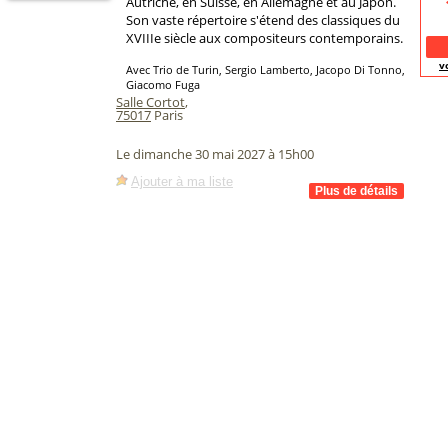
Autriche, en Suisse, en Allemagne et au Japon.
Son vaste répertoire s'étend des classiques du
XVIIIe siècle aux compositeurs contemporains.
v
Avec Trio de Turin, Sergio Lamberto, Jacopo Di Tonno,
Giacomo Fuga
Salle Cortot
,
75017
Paris
Le dimanche 30 mai 2027 à 15h00
Ajouter à ma liste