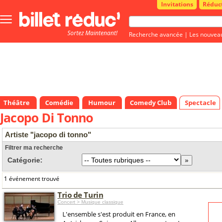
Invitations
Réduc
Bouton
menu
Sortez Maintenant!
principale
Recherche avancée
|
Les nouvea
Théâtre
Comédie
Humour
Comedy Club
Spectacle
Jacopo Di Tonno
Artiste "jacopo di tonno"
Filtrer ma recherche
Catégorie:
1 événement trouvé
Trio de Turin
Concert > Musique classique
L'ensemble s'est produit en France, en