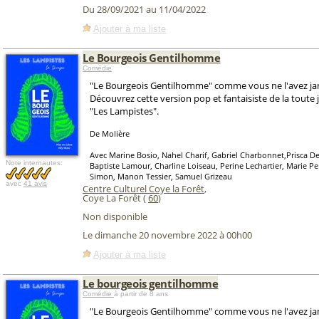
Du 28/09/2021 au 11/04/2022
Ajouter à ma liste
Le Bourgeois Gentilhomme
Comédie
"Le Bourgeois Gentilhomme" comme vous ne l'avez jam
Découvrez cette version pop et fantaisiste de la toute
"Les Lampistes".
De Molière
Avec Marine Bosio, Nahel Charif, Gabriel Charbonnet,Prisca D
Note internautes:
Baptiste Lamour, Charline Loiseau, Perine Lechartier, Marie P
Simon, Manon Tessier, Samuel Grizeau
avec
41 avis
Centre Culturel Coye la Forêt
,
Coye La Forêt (
60
)
Non disponible
Le dimanche 20 novembre 2022 à 00h00
Ajouter à ma liste
Le bourgeois gentilhomme
Comédie
à partir de 8 ans
"Le Bourgeois Gentilhomme" comme vous ne l'avez jam