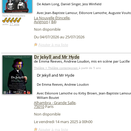
De Adam Long, Daniel Singer, Jess Winfield
Avec Jean-Baptiste Lamour, Eléonore Lamothe, Auguste Voult
Note internautes:
La Nouvelle Étincelle
,
Avignon
(
84
)
avec
27 avis
Non disponible
Du 04/07/2026 au 25/07/2026
Ajouter à ma liste
Dr Jekyll and Mr Hyde
de Emma Reeves, Andrew Loudon, mis en scène par Lucille
Théâtre > Théâtre contemporain
à partir de 5 ans
Dr Jekyll and Mr Hyde
De Emma Reeves, Andrew Loudon
Avec Eléonore Lamothe ou Kirby Brown, Jean-Baptiste Lamour
William Boutet
Alhambra - Grande Salle
,
75010
Paris
Non disponible
Le vendredi 14 mars 2025 à 00h00
Ajouter à ma liste