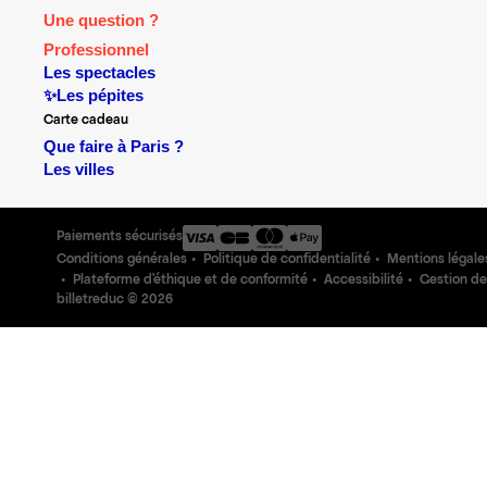
Une question ?
Professionnel
Les spectacles
✨Les pépites
Carte cadeau
Que faire à Paris ?
Les villes
Paiements sécurisés
Conditions générales
Politique de confidentialité
Mentions légale
Plateforme d'éthique et de conformité
Accessibilité
Gestion de
billetreduc ©
2026