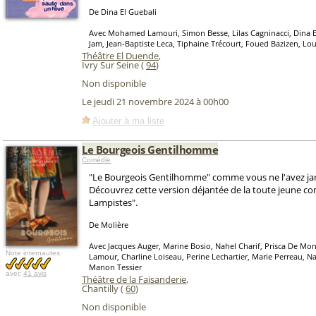
De Dina El Guebali
Avec Mohamed Lamouri, Simon Besse, Lilas Cagninacci, Dina E
Jam, Jean-Baptiste Leca, Tiphaine Trécourt, Foued Bazizen, Lou
Théâtre El Duende
,
Ivry Sur Seine (
94
)
Non disponible
Le jeudi 21 novembre 2024 à 00h00
Ajouter à ma liste
Le Bourgeois Gentilhomme
Comédie
"Le Bourgeois Gentilhomme" comme vous ne l'avez jam
Découvrez cette version déjantée de la toute jeune co
Lampistes".
De Molière
Avec Jacques Auger, Marine Bosio, Nahel Charif, Prisca De Mon
Note internautes:
Lamour, Charline Loiseau, Perine Lechartier, Marie Perreau, 
Manon Tessier
avec
41 avis
Théâtre de la Faisanderie
,
Chantilly (
60
)
Non disponible