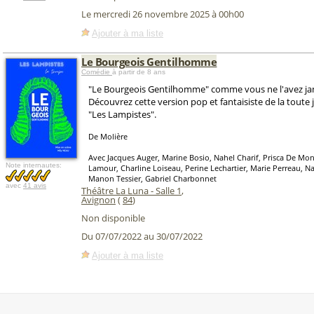
Le mercredi 26 novembre 2025 à 00h00
Ajouter à ma liste
Le Bourgeois Gentilhomme
Comédie
à partir de 8 ans
"Le Bourgeois Gentilhomme" comme vous ne l'avez jam
Découvrez cette version pop et fantaisiste de la toute
"Les Lampistes".
De Molière
Avec Jacques Auger, Marine Bosio, Nahel Charif, Prisca De Mon
Note internautes:
Lamour, Charline Loiseau, Perine Lechartier, Marie Perreau, 
Manon Tessier, Gabriel Charbonnet
avec
41 avis
Théâtre La Luna - Salle 1
,
Avignon
(
84
)
Non disponible
Du 07/07/2022 au 30/07/2022
Ajouter à ma liste