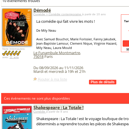
10 événements trouvés
Démodé
Comédie > Comédie contemporaine
à partir de 10 ans
La comédie qui fait vivre les mots !
Tar
De Mily Neau
Avec Samuel Bouchot, Marie Forissier, Fanny Jakubek,
Jean-Baptiste Lamour, Clement Nique, Virginie Hazard,
Mily Neau, Laura Mould
v
Note internautes:
Le Funambule Montmartre
,
75018
Paris
avec
11 avis
Du 08/09/2026 au 11/11/2026
Mardi et mercredi à 19h et 21h
Ajouter à ma liste
Ces évènements ne sont plus disponibles
Shakespeare : La Totale !
Comédie
à partir de 8 ans
Shakespeare : La Totale ! est le voyage loufoque de t
déterminés a reprendre toutes les pièces de Shakespe