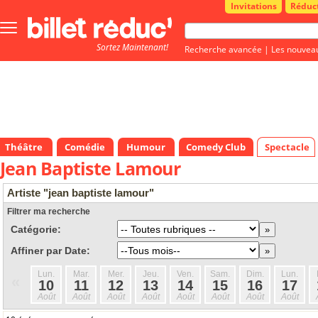
Invitations
Réduc
Bouton
menu
Sortez Maintenant!
principale
Recherche avancée
|
Les nouvea
Théâtre
Comédie
Humour
Comedy Club
Spectacle
Jean Baptiste Lamour
Artiste "jean baptiste lamour"
Filtrer ma recherche
Catégorie:
Affiner par Date:
Lun.
Mar.
Mer.
Jeu.
Ven.
Sam.
Dim.
Lun.
«
10
11
12
13
14
15
16
17
Août
Août
Août
Août
Août
Août
Août
Août