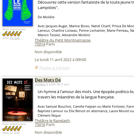
Découvrez cette version fantaisiste de la toute jeune t
Lampistes".
De Molière
Avec Jacques Auger, Marine Bosio, Nahel Charif, Prisca De Mon
Note internautes:
Lamour, Charline Loiseau, Perine Lechartier, Marie Perreau, 
Manon Tessier, Alexandre Moleiro
avec
41 avis
Théâtre du Petit Montparnasse
,
75014
Paris
Non disponible
Le lundi 11 avril 2022 à 00h00
Ajouter à ma liste
Des Mots Dé
Théâtre
à partir de 8 ans
Un hymne à l'amour des mots. Une épopée poético-bu
travers les méandres de la langue française.
Avec Samuel Bouchot, Camille Faijean ou Marie Forissier, Fann
Baptiste Lamour ou Elie Benoit en alternance, Laura Mould ou 
Clément Nique
Théâtre le Ranelagh
,
75016
Paris
Note internautes:
Non disponible
avec
11 avis