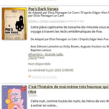
Poe's Dark Verses
de Adapté par Elisa Flanagan Le Cam / D'après Edgar Alan 
par Elisa Flanagan Le Cam
Théâtre > Théâtre contemporain
à partir de 5 ans
Cette pièce captivante de soixante-dix minutes vou
voyage à travers les récits emblématiques de Poe.
De Adapté par Elisa Flanagan Le Cam / D'après Edgar Alan Poe
Avec Elénore Lamothe ou Kirby Brown, Auguste Voulton ou Wil
Baptiste Lamour
Alhambra - Grande Salle
,
75010
Paris
Non disponible
Le vendredi 6 juin 2025 à 00h00
Ajouter à ma liste
C'est l'histoire de moi-même très heureux qui
rêve
Théâtre
Cette nuit, comme toutes les nuits, les héros de vos r
à entrer en scène...